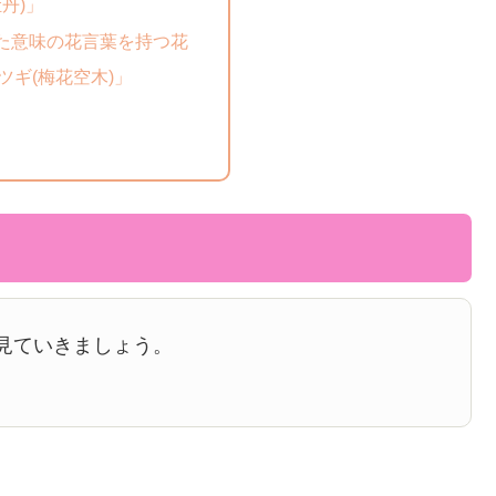
丹)」
た意味の花言葉を持つ花
ツギ(梅花空木)」
見ていきましょう。