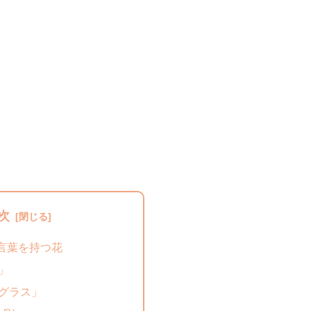
次
言葉を持つ花
」
グラス」