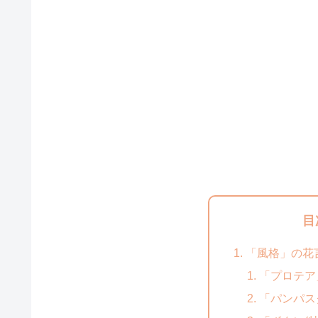
目
「風格」の花
「プロテア
「パンパス