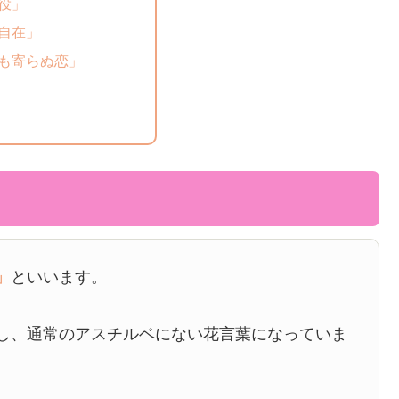
役」
自在」
も寄らぬ恋」
」
といいます。
し、通常のアスチルベにない花言葉になっていま