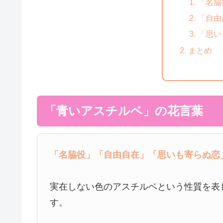
「名脇
「自由
「思い
まとめ
「青いアスチルベ」の花言葉
「名脇役」
「自由自在」
「思いも寄らぬ恋
実在しない色のアスチルベという性質を表
す。