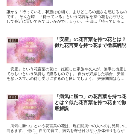
誰かを「待っている」状態は心細く、よりどころの無さを感じるもの
です。 そんな時、「待っている」という花言葉を持つ花をお守りと
して身近に置いてみてはいかがでしょうか。 今回は「待っている」
に関係した花言葉を持つ花たちをご紹介します。 「待って...
「安産」の花言葉を持つ花とは？
逆引き
似た花言葉を持つ花まで徹底解説
「安産」という花言葉の花は、妊娠した家族や友人が、無事に出産し
て欲しいという気持ちで贈るものです。 自分が妊娠した場合、安産
を願いスマホの待ち受けにするのも良いでしょう。 妊娠期間は心身
に負担が大きくなるため、本人の好みに合わせた花を選ぶ事...
「病気に勝つ」の花言葉を持つ花
逆引き
とは？似た花言葉を持つ花まで徹
底解説
「病気に勝つ」という花言葉の花は、現在闘病中の人へのお見舞いに
向きます。 他に、自宅で育て、病気を寄せ付けない身体作りを心が