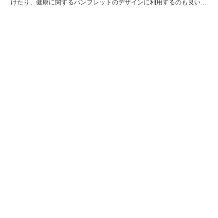
けたり、健康に関するパンフレットのデザインに利用するのも良いで
しょう。 お見舞いに向く花を選んだり、気分が上向くよう...