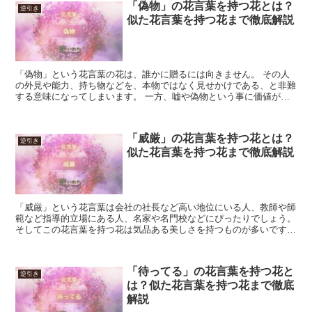
「偽物」の花言葉を持つ花とは？
逆引き
似た花言葉を持つ花まで徹底解説
「偽物」という花言葉の花は、誰かに贈るには向きません。 その人
の外見や能力、持ち物などを、本物ではなく見せかけである、と非難
する意味になってしまいます。 一方、嘘や偽物という事に価値があ
る小説家や手品師、食品サンプル事業者などには、褒め言葉...
「威厳」の花言葉を持つ花とは？
逆引き
似た花言葉を持つ花まで徹底解説
「威厳」という花言葉は会社の社長など高い地位にいる人、教師や師
範など指導的立場にある人、名家や名門校などにぴったりでしょう。
そしてこの花言葉を持つ花は気品ある美しさを持つものが多いです。
「威厳」の花言葉を持つ花 「威厳」を表現するのに使...
「待ってる」の花言葉を持つ花と
逆引き
は？似た花言葉を持つ花まで徹底
解説