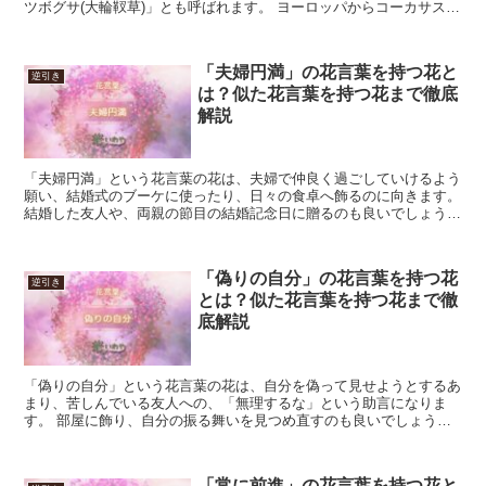
ツボグサ(大輪靫草)」とも呼ばれます。 ヨーロッパからコーカサス地
方原産で、標高500から2000m程の山地に生育し...
「夫婦円満」の花言葉を持つ花と
逆引き
は？似た花言葉を持つ花まで徹底
解説
「夫婦円満」という花言葉の花は、夫婦で仲良く過ごしていけるよう
願い、結婚式のブーケに使ったり、日々の食卓へ飾るのに向きます。
結婚した友人や、両親の節目の結婚記念日に贈るのも良いでしょう。
「夫婦円満」の花言葉を持つ花 「夫婦円満」という花...
「偽りの自分」の花言葉を持つ花
逆引き
とは？似た花言葉を持つ花まで徹
底解説
「偽りの自分」という花言葉の花は、自分を偽って見せようとするあ
まり、苦しんでいる友人への、「無理するな」という助言になりま
す。 部屋に飾り、自分の振る舞いを見つめ直すのも良いでしょう。
一方、あまり「本当の自分」にこだわり過ぎても煮詰まって...
「常に前進」の花言葉を持つ花と