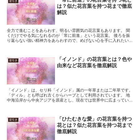
逆引き
は？似た花言葉を持つ花まで徹底
解説
全力で進むことをあらわす、明るい雰囲気の花言葉もあります。 聞
くだけでやる気になれるのが「常に前進」という花言葉。 後ろを振
り返らない強い精神力をあらわすので、めげない心を手に入れたい時
におすすめです。 打たれ弱い自分を手放したい時、強く生...
「イノンド」の花言葉とは？色や
逆引き
由来など花言葉を徹底解説
「イノンド」は、セリ科「イノンド」属の一年草または二年草です。
「ディル」とも呼ばれ古くからハーブとして利用されています。 地
中海沿岸から中央アジアを原産とし、現在では世界中に広まっていま
す。 小さい花は傘状に集まって付き、花色は白か黄色、...
「ひたむきな愛」の花言葉を持つ
逆引き
花とは？似た花言葉を持つ花まで
徹底解説