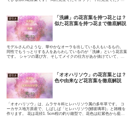
と一緒に、ご先祖様をお迎えする準備をしてみてください。...
「洗練」の花言葉を持つ花とは？
逆引き
似た花言葉を持つ花まで徹底解説
モデルさんのような、華やかなオーラを出している人もいるもの。
同性でもうっとりする人をあらわしているのが「洗練」という花言葉
です。 シャツの選び方、そしてメイクの仕方があか抜けていて、都
会派の雰囲気をしています。 憧れの先輩の贈り物、または...
「オオハリソウ」の花言葉とは？
逆引き
色や由来など花言葉を徹底解説
「オオハリソウ」は、ムラサキ科ヒレハリソウ属の多年草です。 コ
ーカサス地方原産で、しばしば「ヒレハリソウ(鰭玻璃草)」と雑種を
作ります。 花は花径1. 5cm程の釣り鐘型で、花色は紅紫色から藍色
へ変わります。 花期は5月から7月です。 今回...