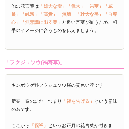
他の花言葉は
「雄大な愛」
「偉大」
「栄華」
「威
厳」
「純潔」
「高貴」
「無垢」
「壮大な美」
「自尊
心」
「無意識に出る美」
と良い言葉が揃うため、相
手のイメージに合うものを伝えましょう。
「フクジュソウ(福寿草)」
キンポウゲ科フクジュソウ属の黄色い花です。
新春、春の訪れ、つまり
「福を告げる」
という意味
の名です。
ここから
「祝福」
というお正月の花言葉が付きま