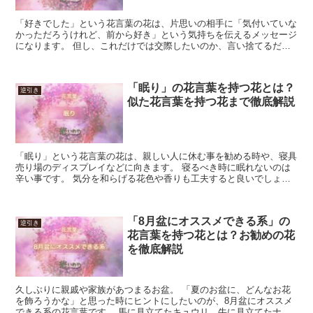
「好きでした」という花言葉の花は、片思いの相手に「気付いていな
かっただろうけれど、前から好き」という気持ちを伝えるメッセージ
になります。 但し、これだけでは交際したいのか、言い捨てるだけ
なのか分かりません。 一方、既に両想いの相手に対しては...
「眠り」の花言葉を持つ花とは？
逆引き
似た花言葉を持つ花まで徹底解説
「眠り」という花言葉の花は、親しい人に休む事を勧める時や、寝具
売り場のディスプレイなどに向きます。 寝るべき時に眠れないのは
辛い事です。 気分を和らげる花色や香りも工夫すると良いでしょ
う。 勿論、具体的な理由がある時は、そちらの解消も重要で...
「8月盆にオススメできる系」の
逆引き
花言葉を持つ花とは？お勧めの花
を徹底解説
久しぶりに親戚や家族があつまるお盆。 「夏のお盆に、どんなお花
を飾ろうかな」と思った時にヒントにしたいのが、8月盆にオススメ
できる系の花言葉です。 馬に見立てたキュウリ、牛に見立てたナス