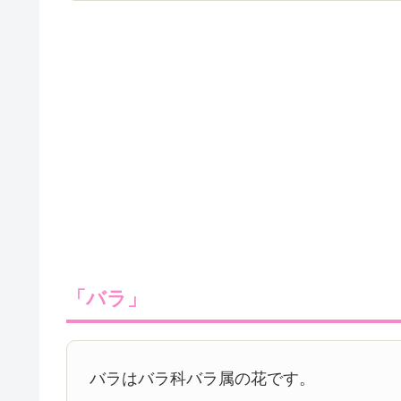
「バラ」
バラはバラ科バラ属の花です。