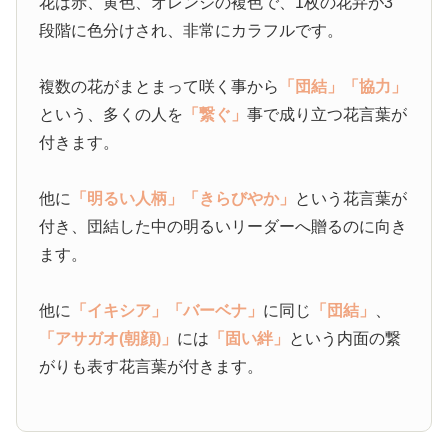
花は赤、黄色、オレンジの複色で、1枚の花弁が3
段階に色分けされ、非常にカラフルです。
複数の花がまとまって咲く事から
「団結」
「協力」
という、多くの人を
「繋ぐ」
事で成り立つ花言葉が
付きます。
他に
「明るい人柄」
「きらびやか」
という花言葉が
付き、団結した中の明るいリーダーへ贈るのに向き
ます。
他に
「イキシア」
「バーベナ」
に同じ
「団結」
、
「アサガオ(朝顔)」
には
「固い絆」
という内面の繋
がりも表す花言葉が付きます。