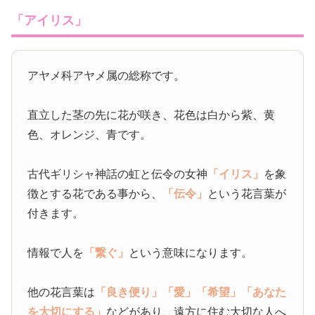
「アイリス」
アヤメ科アヤメ属の総称です。
直立した茎の先に花が咲き、花色は白から紫、黄
色、オレンジ、青です。
古代ギリシャ神話の虹と伝令の女神
「イリス」
を象
徴とする花である事から、
「伝令」
という花言葉が
付きます。
情報で人を
「繋ぐ」
という意味になります。
他の花言葉は
「良き便り」
「愛」
「希望」
「あなた
を大切にする」
などがあり、遠方に住む大切な人へ