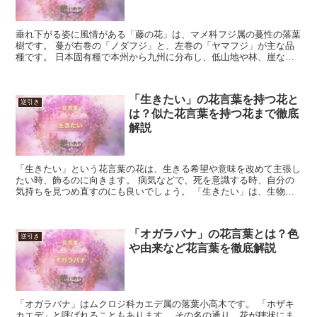
垂れ下がる姿に風情がある「藤の花」は、マメ科フジ属の蔓性の落葉
樹です。 蔓が右巻の「ノダフジ」と、左巻の「ヤマフジ」が主な品
種です。 日本固有種で本州から九州に分布し、低山地や林、崖など
に生育します。 鑑賞用としても植栽され、庭園では支柱を...
「生きたい」の花言葉を持つ花と
逆引き
は？似た花言葉を持つ花まで徹底
解説
「生きたい」という花言葉の花は、生きる希望や意味を改めて主張し
たい時、飾るのに向きます。 病気などで、死を意識する時、自分の
気持ちを見つめ直すのにも良いでしょう。 「生きたい」は、生物の
常態です。 一呼吸の動作すら、「生きたい」という意志が...
「オガラバナ」の花言葉とは？色
逆引き
や由来など花言葉を徹底解説
「オガラバナ」はムクロジ科カエデ属の落葉小高木です。 「ホザキ
カエデ」と呼ばれることもあります。 その名の通り、花が穂状にま