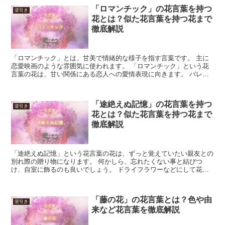
「ロマンチック」の花言葉を持つ
逆引き
花とは？似た花言葉を持つ花まで
徹底解説
「ロマンチック」とは、甘美で情緒的な様子を指す言葉です。 主に
恋愛映画のような雰囲気に使われます。 「ロマンチック」という花
言葉の花は、甘い関係にある恋人への愛情表現に向きます。 バレン
タインデーやクリスマスなど、恋人向けギフトの売り場イメ...
「途絶えぬ記憶」の花言葉を持つ
逆引き
花とは？似た花言葉を持つ花まで
徹底解説
「途絶えぬ記憶」という花言葉の花は、ずっと覚えていたい親友との
別れ際の贈り物になります。 何かしら、忘れたくない事と結びつ
け、自室に飾るのも良いでしょう。 ドライフラワーなどにして花を
長く残すのも良いですが、飾ったというエピソード自体も、記...
「藤の花」の花言葉とは？色や由
逆引き
来など花言葉を徹底解説