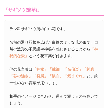
「サギソウ(鷺草)」
ラン科サギソウ属の白い花です。
名前の通り羽根を広げた白鷺のような花の形で、自
然の造形の不思議や神秘を感じさせることから
「神
秘的な愛」
という花言葉が付きます。
他の花言葉は
「神秘」
「繊細」
「名伯楽」
「純真」
「芯の強さ」
「発展」
「淡白」
「気まぐれ」
と、統
一性のない言葉が揃います。
相手のイメージに合わせ、選んで添えるのも良いで
しょう。