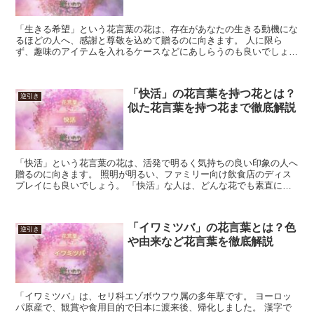
「生きる希望」という花言葉の花は、存在があなたの生きる動機にな
るほどの人へ、感謝と尊敬を込めて贈るのに向きます。 人に限ら
ず、趣味のアイテムを入れるケースなどにあしらうのも良いでしょ
う。 一方、絶望して道を見失っている、親しい人を元気付ける...
「快活」の花言葉を持つ花とは？
逆引き
似た花言葉を持つ花まで徹底解説
「快活」という花言葉の花は、活発で明るく気持ちの良い印象の人へ
贈るのに向きます。 照明が明るい、ファミリー向け飲食店のディス
プレイにも良いでしょう。 「快活」な人は、どんな花でも素直に喜
んでくれそうですが、相手をよく考え、イメージに合う花を...
「イワミツバ」の花言葉とは？色
逆引き
や由来など花言葉を徹底解説
「イワミツバ」は、セリ科エゾボウフウ属の多年草です。 ヨーロッ
パ原産で、観賞や食用目的で日本に渡来後、帰化しました。 漢字で