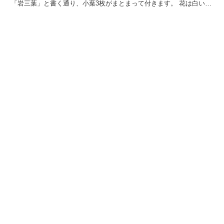
「岩三葉」と書く通り、小葉3枚がまとまって付きます。 花は白い小
花が傘状に咲き、花期は6月から8月です。 今回は、「...