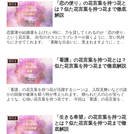
「恋の便り」の花言葉を持つ花と
逆引き
は？似た花言葉を持つ花まで徹底
解説
恋愛運や結婚運を上げたい時に、力を貸してくれるのが「恋の便り」
という花言葉。 自宅のポストにラブレターが届くように、甘い気持
ちにさせてくれます。 「素敵な出会いに、恵まれますように」と新
しい出会いを待ち望んでいる時に、育ててみてください。 ...
「看護」の花言葉を持つ花とは？
逆引き
似た花言葉を持つ花まで徹底解説
「看護」の花言葉を持つ花が活躍するシーンは、入院見舞いなどの誰
かの回復や健康を願う時が考えられます。 贈られた人の心が安らぐ
ような、心強い花言葉を持つ花です。 今回は「看護」の花言葉を持
つ花と、似た意味の花言葉を持つ花を紹介します。 「看護...
「生きる希望」の花言葉を持つ花
逆引き
とは？似た花言葉を持つ花まで徹
底解説