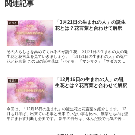
関連記事
「3月21日の生まれの人」の誕生
逆引き
花とは？花言葉と合わせて解釈
その人らしさを高めてくれるのが誕生花。 3月21日の生まれの人の誕
生花と花言葉を見ていきましょう。 「3月21日の生まれの人」の誕生
花と花言葉 この日の誕生花は「バイモ」「マンサク」「マダガスカ
ルジャスミン」です。 それぞれの花言葉は「才能...
「12月16日の生まれの人」の誕
逆引き
生花とは？花言葉と合わせて解釈
今回は、「12月16日の生まれ」の誕生花と花言葉を紹介します。 12
月も月半ば、出来ている事と出来ていない事を比べ、無茶なものは翌
年にまわす判断も必要です。 新年の自分は、休んだ後で元気の筈で
す。 整理した結果時間が出来たら、定時上がりして...