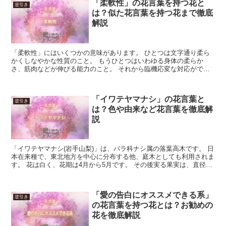
「柔軟性」の花言葉を持つ花と
逆引き
は？似た花言葉を持つ花まで徹底
解説
「柔軟性」にはいくつかの意味があります。 ひとつは文字通り柔ら
かくしなやかな性質のこと。 もうひとつはいわゆる身体の柔らか
さ、筋肉などが伸びる能力のこと。 それから臨機応変な対応ができ
ること、様々な環境に問題無く適応できることという意味もあ...
「イワテヤマナシ」の花言葉と
逆引き
は？色や由来など花言葉を徹底解
説
「イワテヤマナシ(岩手山梨)」は、バラ科ナシ属の落葉高木です。 日
本在来種で、東北地方を中心に分布する他、庭木としても利用されま
す。 花は白く、花期は4月から5月です。 その後実る果実は、直径
3cm程で、酸味や渋みが強く、生食には向きません...
「愛の告白にオススメできる系」
逆引き
の花言葉を持つ花とは？お勧めの
花を徹底解説