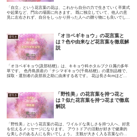
「自立」という花言葉の花は、これから自分の力で生きていく卒業式
や起業など、門出の場面に向きます。 既に独立していて、他人の意
見に左右されず、自分をしっかり持った人への贈り物にも良いでしょ
う。 相手や状況に合う花をよく選ぶ事で、未来を一層明る...
「オヨベギキョウ」の花言葉と
逆引き
は？色や由来など花言葉を徹底解
説
「オヨベギキョウ(及部桔梗)」は、キキョウ科ホタルブクロ属の多年
草です。 色丹島原産の「チシマギキョウ(千島桔梗)」の選別品種で、
採取・選別者の及部辰之助に由来する名です。 花は長さ4cmほど、
釣り鐘型で、花色は白か紫、花期は4月から5月で...
「野性美」の花言葉を持つ花と
逆引き
は？似た花言葉を持つ花まで徹底
解説
「野性美」という花言葉の花は、ワイルドな美しさを持つ人へ、好意
を伝えるメッセージになります。 アウトドアの活動が好きで健康的
な美しさのある人にも良いでしょう。 主観が大きく入る言葉なの