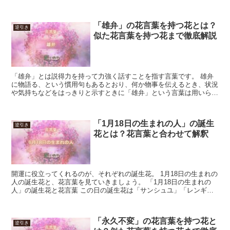
で、自分の感覚が重要になります。 「野性美」の花言葉を持...
「雄弁」の花言葉を持つ花とは？
逆引き
似た花言葉を持つ花まで徹底解説
「雄弁」とは説得力を持って力強く話すことを指す言葉です。 雄弁
に物語る、という慣用句もあるとおり、何か物事を伝えるとき、状況
や気持ちなどをはっきりと示すときに「雄弁」という言葉は用いられ
ますが、今回はこの「雄弁」の花言葉を持つ植物について紹...
「1月18日の生まれの人」の誕生
逆引き
花とは？花言葉と合わせて解釈
開運に役立ってくれるのが、それぞれの誕生花。 1月18日の生まれの
人の誕生花と、花言葉を見ていきましょう。 「1月18日の生まれの
人」の誕生花と花言葉 この日の誕生花は「サンシュユ」「レンギョ
ウ」「プリムラ」です。 花言葉は「強健」「希望」...
「永久不変」の花言葉を持つ花と
逆引き