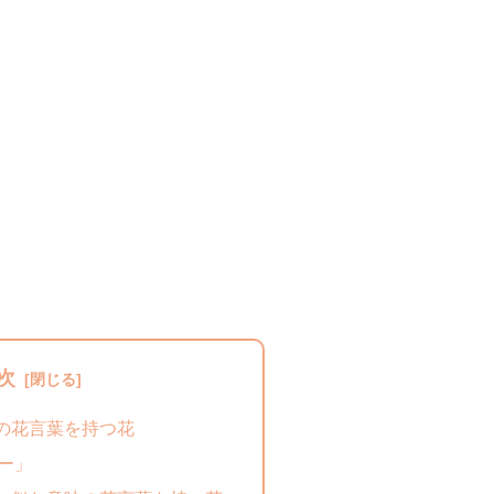
次
の花言葉を持つ花
ー」