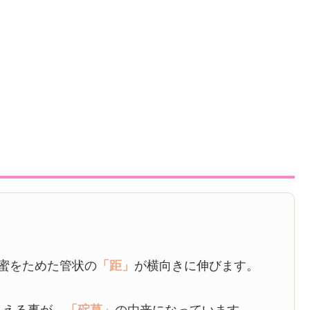
く蜜をためた管状の
「距」
が横向きに伸びます。
見える事が、
「碇草」
の由来になっています。