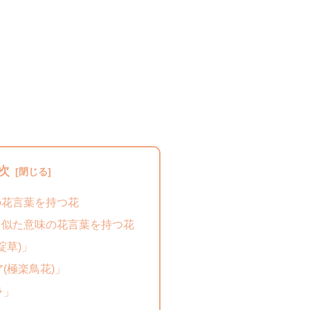
次
の花言葉を持つ花
と似た意味の花言葉を持つ花
碇草)」
(極楽鳥花)」
ラ」