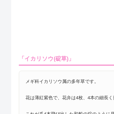
「イカリソウ(碇草)」
メギ科イカリソウ属の多年草です。
花は薄紅紫色で、花弁は4枚、4本の細長
これが爪4本飛び出した和船の碇のように