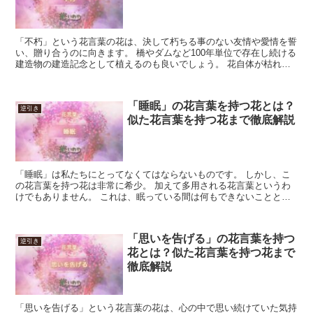
「不朽」という花言葉の花は、決して朽ちる事のない友情や愛情を誓
い、贈り合うのに向きます。 橋やダムなど100年単位で存在し続ける
建造物の建造記念として植えるのも良いでしょう。 花自体が枯れて
なくなってしまうのを、気にする事はありません。 こ...
「睡眠」の花言葉を持つ花とは？
逆引き
似た花言葉を持つ花まで徹底解説
「睡眠」は私たちにとってなくてはならないものです。 しかし、こ
の花言葉を持つ花は非常に希少。 加えて多用される花言葉というわ
けでもありません。 これは、眠っている間は何もできないことと無
関係ではないでしょう。 無論恋愛を発展させたり、愛情を...
「思いを告げる」の花言葉を持つ
逆引き
花とは？似た花言葉を持つ花まで
徹底解説
「思いを告げる」という花言葉の花は、心の中で思い続けていた気持