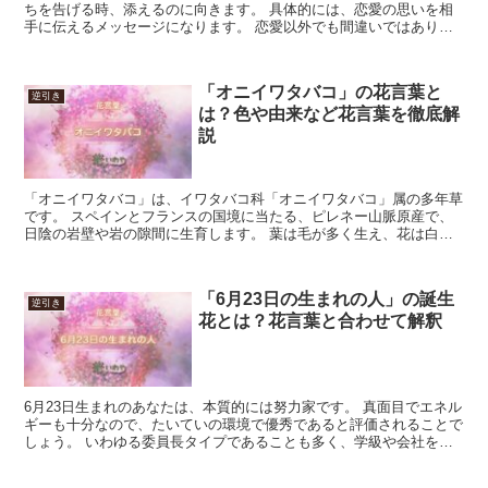
ちを告げる時、添えるのに向きます。 具体的には、恋愛の思いを相
手に伝えるメッセージになります。 恋愛以外でも間違いではありま
せんが、通常、誤解されるので、思いの内容を明示するなど...
「オニイワタバコ」の花言葉と
逆引き
は？色や由来など花言葉を徹底解
説
「オニイワタバコ」は、イワタバコ科「オニイワタバコ」属の多年草
です。 スペインとフランスの国境に当たる、ピレネー山脈原産で、
日陰の岩壁や岩の隙間に生育します。 葉は毛が多く生え、花は白か
ら紫、花期は6月から8月です。 今回は、「オニイワタバ...
「6月23日の生まれの人」の誕生
逆引き
花とは？花言葉と合わせて解釈
6月23日生まれのあなたは、本質的には努力家です。 真面目でエネル
ギーも十分なので、たいていの環境で優秀であると評価されることで
しょう。 いわゆる委員長タイプであることも多く、学級や会社を回
すキーマンとなることもしばしば。 おまけに誰かにべ...