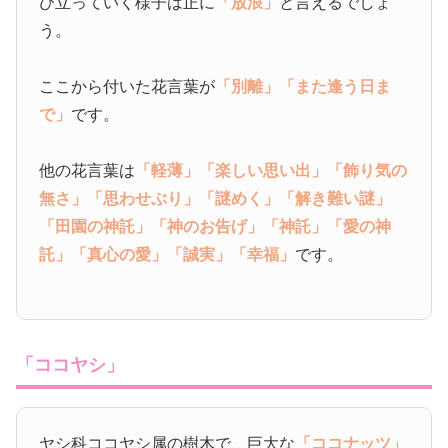
び立っていく様子は正に
「放浪」
と言えるでしょ
う。
ここから付いた花言葉が
「別離」
「また逢う日ま
で」
です。
他の花言葉は
「軽薄」
「楽しい思い出」
「飾り気の
無さ」
「思わせぶり」
「謎めく」
「解き難い謎」
「田園の神託」
「神のお告げ」
「神託」
「愛の神
託」
「真心の愛」
「誠実」
「幸福」
です。
「ココヤシ」
ヤシ科ココヤシ属の樹木で、巨大な
「ココナッツ」