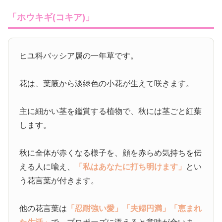
「ホウキギ(コキア)」
ヒユ科バッシア属の一年草です。
花は、葉腋から淡緑色の小花が生えて咲きます。
主に細かい茎を鑑賞する植物で、秋には茎ごと紅葉
します。
秋に全体が赤くなる様子を、顔を赤らめ気持ちを伝
える人に喩え、
「私はあなたに打ち明けます」
とい
う花言葉が付きます。
他の花言葉は
「忍耐強い愛」
「夫婦円満」
「恵まれ