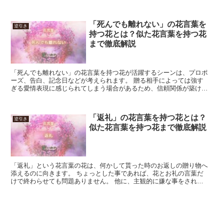
情が大きい時期に合います。 続ける事だけが目的化した薄...
「死んでも離れない」の花言葉を
逆引き
持つ花とは？似た花言葉を持つ花
まで徹底解説
「死んでも離れない」の花言葉を持つ花が活躍するシーンは、プロポ
ーズ、告白、記念日などが考えられます。 贈る相手によっては強す
ぎる愛情表現に感じられてしまう場合があるため、信頼関係が築けて
いる相手に贈ると良いでしょう。 今回は「死んでも離れな...
「返礼」の花言葉を持つ花とは？
逆引き
似た花言葉を持つ花まで徹底解説
「返礼」という花言葉の花は、何かして貰った時のお返しの贈り物へ
添えるのに向きます。 ちょっとした事であれば、花とお礼の言葉だ
けで終わらせても問題ありません。 他に、主観的に嫌な事をされた
時の仕返しという意味にもなるため、恩讐混じる先生などに...