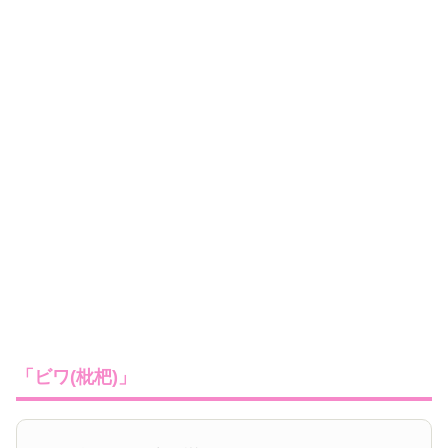
「ビワ(枇杷)」