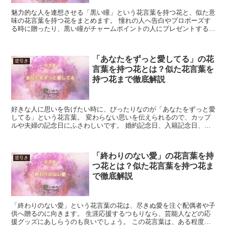
魅力的な人を連想させる「黒い瞳」という花言葉を持つ花と、似た意
味の花言葉を持つ花をまとめます。 憧れの人へ告白やプロポーズす
る時に贈ったり、黒い瞳がチャームポイントの人にプレゼントする花
としておすすめです。 「黒い瞳」にまつわる花を、早速見...
「あなたをずっと愛してる」の花
逆引き
言葉を持つ花とは？似た花言葉を
持つ花まで徹底解説
好きな人に思いを告げたい時に、ぴったりなのが「あなたをずっと愛
してる」という花言葉。 変わらない思いを伝えられるので、カップ
ルや夫婦の記念日にふさわしいです。 婚約記念日、入籍記念日、結
婚記念日のギフトに用いてみましょう。 永遠の愛を添えら...
「終わりのない愛」の花言葉を持
逆引き
つ花とは？似た花言葉を持つ花ま
で徹底解説
「終わりのない愛」という花言葉の花は、尽きぬ愛を注ぐ配偶者や子
供へ贈るのに向きます。 生涯応援するつもりなら、芸能人などの応
援グッズにあしらうのも良いでしょう。 この花言葉は、ある程度愛