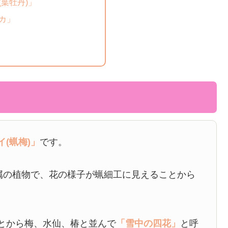
(葉牡丹)」
カ」
イ(蝋梅)」
です。
属の植物で、花の様子が蝋細工に見えることから
とから梅、水仙、椿と並んで
「雪中の四花」
と呼