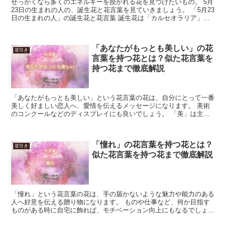
せっかくなら多くのエネルギーを授かれる花を見つけたいもの。 5月
23日の生まれの人の、誕生花と花言葉を見ていきましょう。 「5月23
日の生まれの人」の誕生花と花言葉 誕生花は「カルセオラリア」
「ジギタリス」「ジャーマンアイリス」になっていま...
「あなたがもっとも美しい」の花
逆引き
言葉を持つ花とは？似た花言葉を
持つ花まで徹底解説
「あなたがもっとも美しい」という花言葉の花は、自分にとって一番
美しく好ましい恋人へ、愛情を伝えるメッセージになります。 美術
のコンクールなどのディスプレイにも良いでしょう。 「美」は主観
的な要素であり、文化の影響も含まれるため、何が最も美し...
「憧れ」の花言葉を持つ花とは？
逆引き
似た花言葉を持つ花まで徹底解説
「憧れ」という花言葉の花は、手の届かないような魅力や能力のある
人へ好意を伝える贈り物になります。 ものや仕事など、何か目指す
ものがある時に自宅に飾れば、モチベーション向上にもなるでしょ
う。 「憧れ」の方向性に合わせ花を選んだり組み合わせたり...