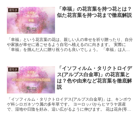
「幸福」の花言葉を持つ花とは？
逆引き
似た花言葉を持つ花まで徹底解説
「幸福」という花言葉の花は、親しい人の幸せを祈り贈ったり、自分
や家族が幸せに過ごせるよう自宅へ植えるのに向きます。 実際に
「幸福」を掴んだ人に贈り祝うのも良いでしょう。 「幸福」は人そ
れぞれです。 相手の好みや、「幸福」の形に合わせた花が選...
「イソフィルム・タリクトロイデ
逆引き
ス(アルプス白金草)」の花言葉と
は？色や由来など花言葉を徹底解
説
「イソフィルム・タリクトロイデス(アルプス白金草)」は、キンポウ
ゲ科シロガネソウ属の多年草です。 ヨーロッパからヒマラヤ原産
で、湿地や日陰を好み、這い広がるように伸びます。 花は花弁(萼
片)5枚で、花色は白、花期は3月から5月です。 今回は...