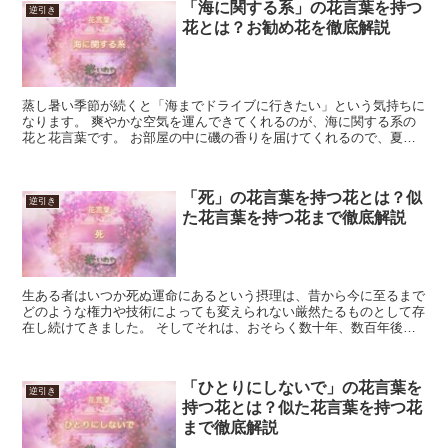
「海に関する系」の花言葉を持つ
逆引き
花とは？お勧め花を徹底解説
蒸し暑い季節が続くと「海までドライブに行きたい」という気持ちに
なります。 爽やかな空気を運んできてくれるのが、海に関する系の
花と花言葉です。 お部屋の中に磯の香りを届けてくれるので、夏ら
しいムードを味わいたい時におすすめです。 夏のイベント...
「死」の花言葉を持つ花とは？似
逆引き
た花言葉を持つ花まで徹底解説
生ある者はいつか死ぬ運命にあるという摂理は、昔から今に至るまで
どのような権力や技術によっても変えられない厳然たるものとして存
在し続けてきました。 そしてそれは、おそらく数十年、数百年後に
おいても同じでしょう。 それゆえに死は、あらゆる文化で...
「ひとりにしないで」の花言葉を
逆引き
持つ花とは？似た花言葉を持つ花
まで徹底解説