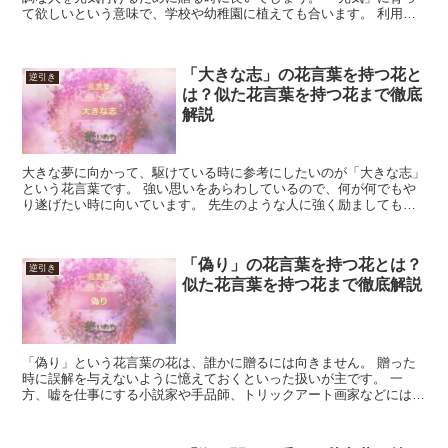
て欲しいという意味で、学校や幼稚園に植えても合います。 利用場
面に合わせた花を選べば、より良い贈り物になるでしょう。...
「大きな志」の花言葉を持つ花と
逆引き
は？似た花言葉を持つ花まで徹底
解説
大きな夢に向かって、駆けている時に参考にしたいのが「大きな志」
という花言葉です。 強い思いをあらわしているので、何が何でもや
り遂げたい時に向いています。 先生のような人に強く励ましてもら
いたい時、やる気を引き上げて臨みたい時に育ててみましょ...
「偽り」の花言葉を持つ花とは？
逆引き
似た花言葉を持つ花まで徹底解説
「偽り」という花言葉の花は、誰かに贈るには向きません。 贈った
時に誤解を与えないように憶えておくといった扱いが主です。 一
方、嘘を仕事にする小説家や手品師、トリックアート画家などには喜
ばれる場合があります。 創作でミステリーのトリックに使う...