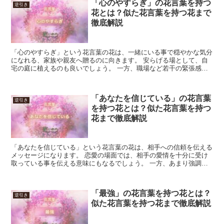
「心のやすらぎ」の花言葉を持つ
逆引き
花とは？似た花言葉を持つ花まで
徹底解説
「心のやすらぎ」という花言葉の花は、一緒にいる事で穏やかな気分
になれる、家族や親友へ贈るのに向きます。 安らげる場として、自
宅の庭に植えるのも良いでしょう。 一方、職場など若干の緊張感が
欲しい場や、ドキドキしたいテーマパークなどには、少々的...
「あなたを信じている」の花言葉
逆引き
を持つ花とは？似た花言葉を持つ
花まで徹底解説
「あなたを信じている」という花言葉の花は、相手への信頼を伝える
メッセージになります。 恋愛の場面では、相手の愛情を十分に受け
取っている事を伝える意味にもなるでしょう。 一方、あまり強調し
過ぎる場合、疑いの裏返しのように伝わるので、加減は必要...
「最強」の花言葉を持つ花とは？
逆引き
似た花言葉を持つ花まで徹底解説