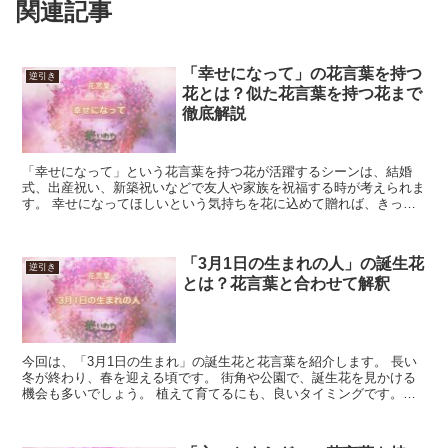
関連記事
「幸せになって」の花言葉を持つ
逆引き
花とは？似た花言葉を持つ花まで
徹底解説
「幸せになって」という花言葉を持つ花が活躍するシーンは、結婚
式、出産祝い、新築祝いなどで友人や家族を祝福する時が考えられま
す。 幸せになってほしいという気持ちを花に込めて贈れば、きっと
相手に喜んでもらうことができるでしょう。 今回は「幸せに...
「3月1日の生まれの人」の誕生花
逆引き
とは？花言葉と合わせて解釈
今回は、「3月1日の生まれ」の誕生花と花言葉を紹介します。 長い
冬が終わり、春を迎える頃です。 街角や公園で、誕生花を見かける
機会も多いでしょう。 植えて育てるにも、良いタイミングです。
「3月1日の生まれ」の誕生花と花言葉 「3月1日の生...