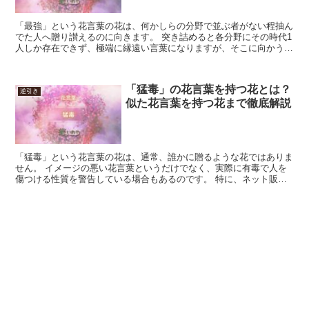
「最強」という花言葉の花は、何かしらの分野で並ぶ者がない程抽ん
でた人へ贈り讃えるのに向きます。 突き詰めると各分野にその時代1
人しか存在できず、極端に縁遠い言葉になりますが、そこに向かう気
持ちも含めるなら、使う機会もあるでしょう。 分野や考...
「猛毒」の花言葉を持つ花とは？
逆引き
似た花言葉を持つ花まで徹底解説
「猛毒」という花言葉の花は、通常、誰かに贈るような花ではありま
せん。 イメージの悪い花言葉というだけでなく、実際に有毒で人を
傷つける性質を警告している場合もあるのです。 特に、ネット販売
の場合、店頭のように一言添えてくれる店員さんはいません...