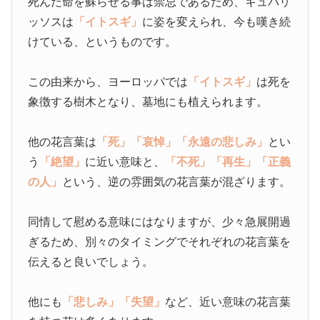
死んだ命を蘇らせる事は禁忌であるため、キュパリ
ッソスは
「イトスギ」
に姿を変えられ、今も嘆き続
けている、というものです。
この由来から、ヨーロッパでは
「イトスギ」
は死を
象徴する樹木となり、墓地にも植えられます。
他の花言葉は
「死」
「哀悼」
「永遠の悲しみ」
とい
う
「絶望」
に近い意味と、
「不死」
「再生」
「正義
の人」
という、逆の雰囲気の花言葉が混ざります。
同情して慰める意味にはなりますが、少々急展開過
ぎるため、別々のタイミングでそれぞれの花言葉を
伝えると良いでしょう。
他にも
「悲しみ」
「失望」
など、近い意味の花言葉