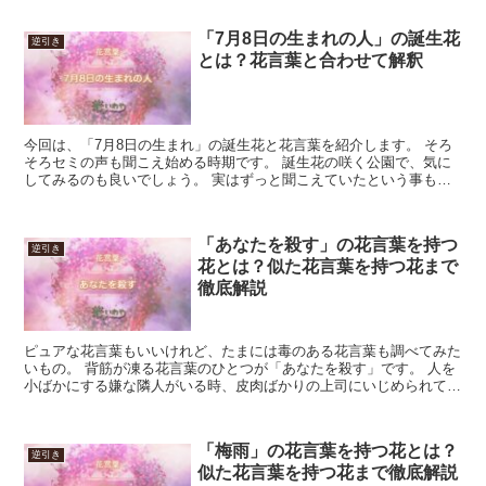
「7月8日の生まれの人」の誕生花
逆引き
とは？花言葉と合わせて解釈
今回は、「7月8日の生まれ」の誕生花と花言葉を紹介します。 そろ
そろセミの声も聞こえ始める時期です。 誕生花の咲く公園で、気に
してみるのも良いでしょう。 実はずっと聞こえていたという事もあ
るものです。 「7月8日の生まれ」の誕生花と花言葉「...
「あなたを殺す」の花言葉を持つ
逆引き
花とは？似た花言葉を持つ花まで
徹底解説
ピュアな花言葉もいいけれど、たまには毒のある花言葉も調べてみた
いもの。 背筋が凍る花言葉のひとつが「あなたを殺す」です。 人を
小ばかにする嫌な隣人がいる時、皮肉ばかりの上司にいじめられてい
る時、優しく心の支えになってくれます。 綺麗ごとだけ...
「梅雨」の花言葉を持つ花とは？
逆引き
似た花言葉を持つ花まで徹底解説