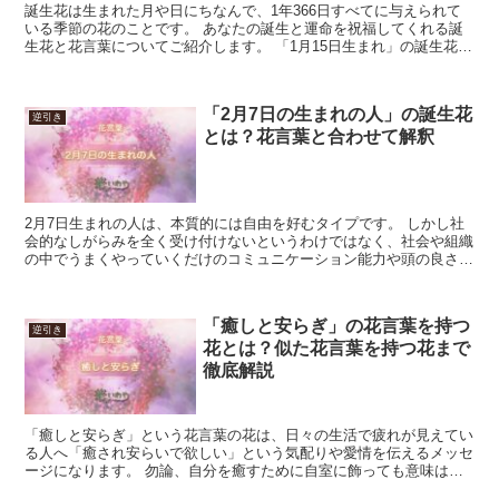
誕生花は生まれた月や日にちなんで、1年366日すべてに与えられて
いる季節の花のことです。 あなたの誕生と運命を祝福してくれる誕
生花と花言葉についてご紹介します。 「1月15日生まれ」の誕生花と
花言葉 「1月15日生まれ」の誕生花で代表的なも...
「2月7日の生まれの人」の誕生花
逆引き
とは？花言葉と合わせて解釈
2月7日生まれの人は、本質的には自由を好むタイプです。 しかし社
会的なしがらみを全く受け付けないというわけではなく、社会や組織
の中でうまくやっていくだけのコミュニケーション能力や頭の良さも
備えています。 また理想が高い、正義感が強いという一...
「癒しと安らぎ」の花言葉を持つ
逆引き
花とは？似た花言葉を持つ花まで
徹底解説
「癒しと安らぎ」という花言葉の花は、日々の生活で疲れが見えてい
る人へ「癒され安らいで欲しい」という気配りや愛情を伝えるメッセ
ージになります。 勿論、自分を癒すために自室に飾っても意味は合
います。 見た目や香り薬効など、花自体に癒しの効能があ...