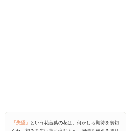
「失望」
という花言葉の花は、何かしら期待を裏切
られ、望みを失い落ち込む人へ、同情を伝える贈り