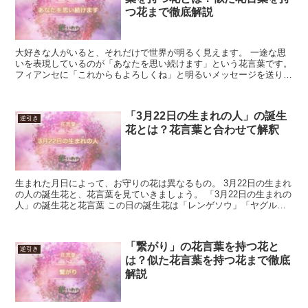
つ花まで徹底解説
大好きな人がいると、それだけで世界が明るく見えます。 一途な思
いを表現しているのが「あなたを思い続けます」という花言葉です。
フィアンセに「これからもよろしくね」と明るいメッセージを送りた
い時、パートナーに「愛しています」という思いを届けた...
「3月22日の生まれの人」の誕生
逆引き
花とは？花言葉と合わせて解釈
生まれた月日によって、お守りの花は異なるもの。 3月22日の生まれ
の人の誕生花と、花言葉を見ていきましょう。 「3月22日の生まれの
人」の誕生花と花言葉 この日の誕生花は「レンゲソウ」「ヤグルマ
ギク」「イベリス」となっています。 それぞれの...
「繋がり」の花言葉を持つ花と
逆引き
は？似た花言葉を持つ花まで徹底
解説