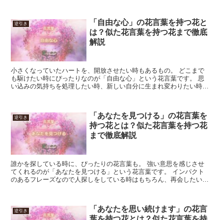
「自由な心」の花言葉を持つ花と
逆引き
は？似た花言葉を持つ花まで徹底
解説
小さくなっていたハートを、開放させたい時もあるもの。 どこまで
も駆けたい時にぴったりなのが「自由な心」という花言葉です。 思
い込みの気持ちを処理したい時、新しい自分に生まれ変わりたい時な
ど、物の見方を変えていきたい時に用いてみましょう。 ま...
「あなたを見つける」の花言葉を
逆引き
持つ花とは？似た花言葉を持つ花
まで徹底解説
誰かを探している時に、ぴったりの花言葉も。 強い意思を感じさせ
てくれるのが「あなたを見つける」という花言葉です。 インパクト
のあるフレーズなので人探しをしている時はもちろん、再会したい人
がいる時にもおすすめです。 どこにいるか分からない人と...
「あなたを思い続けます」の花言
逆引き
葉を持つ花とは？似た花言葉を持