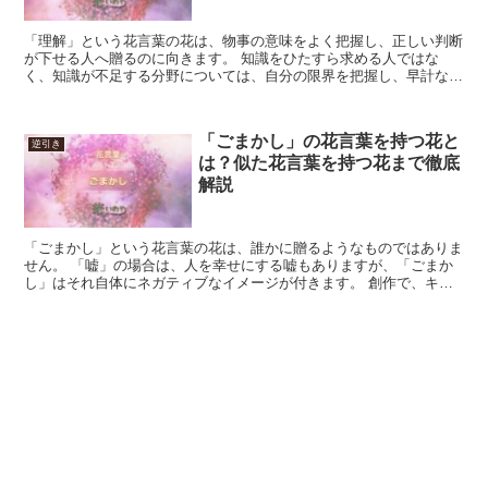
「理解」という花言葉の花は、物事の意味をよく把握し、正しい判断
が下せる人へ贈るのに向きます。 知識をひたすら求める人ではな
く、知識が不足する分野については、自分の限界を把握し、早計な判
断を下さない人という事になります。 自分がそうであるよう...
「ごまかし」の花言葉を持つ花と
逆引き
は？似た花言葉を持つ花まで徹底
解説
「ごまかし」という花言葉の花は、誰かに贈るようなものではありま
せん。 「嘘」の場合は、人を幸せにする嘘もありますが、「ごまか
し」はそれ自体にネガティブなイメージが付きます。 創作で、キャ
ラクタの振る舞いの暗喩として描写するような使い方なら合...