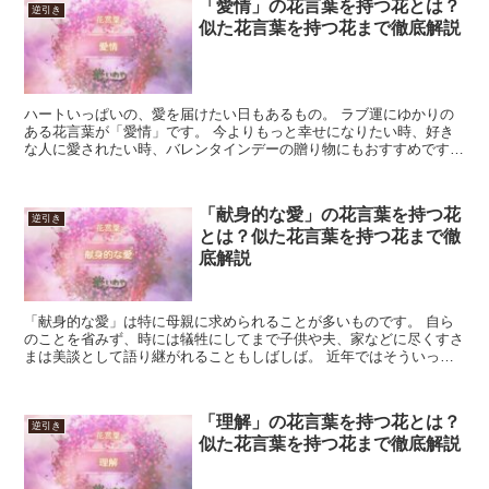
「愛情」の花言葉を持つ花とは？
逆引き
似た花言葉を持つ花まで徹底解説
ハートいっぱいの、愛を届けたい日もあるもの。 ラブ運にゆかりの
ある花言葉が「愛情」です。 今よりもっと幸せになりたい時、好き
な人に愛されたい時、バレンタインデーの贈り物にもおすすめです。
見るからに幸せいっぱいの花言葉から、幸せのおすそ分け...
「献身的な愛」の花言葉を持つ花
逆引き
とは？似た花言葉を持つ花まで徹
底解説
「献身的な愛」は特に母親に求められることが多いものです。 自ら
のことを省みず、時には犠牲にしてまで子供や夫、家などに尽くすさ
まは美談として語り継がれることもしばしば。 近年ではそういった
観念は時代遅れと見る向きもありますが、労を労う目的でこ...
「理解」の花言葉を持つ花とは？
逆引き
似た花言葉を持つ花まで徹底解説