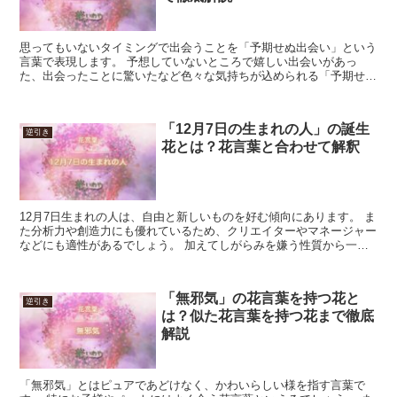
思ってもいないタイミングで出会うことを「予期せぬ出会い」という
言葉で表現します。 予想していないところで嬉しい出会いがあっ
た、出会ったことに驚いたなど色々な気持ちが込められる「予期せぬ
出会い」という花言葉を持つ植物を紹介します。 「予期せぬ...
「12月7日の生まれの人」の誕生
逆引き
花とは？花言葉と合わせて解釈
12月7日生まれの人は、自由と新しいものを好む傾向にあります。 ま
た分析力や創造力にも優れているため、クリエイターやマネージャー
などにも適性があるでしょう。 加えてしがらみを嫌う性質から一人
でほとんど完結する仕事やフリーランスなどに興味を持...
「無邪気」の花言葉を持つ花と
逆引き
は？似た花言葉を持つ花まで徹底
解説
「無邪気」とはピュアであどけなく、かわいらしい様を指す言葉で