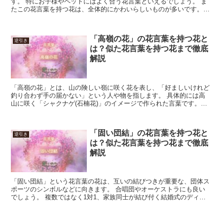
す。 特にお子様やペットにはよく合う花言葉といえるでしょう。 ま
たこの花言葉を持つ花は、全体的にかわいらしいものが多いです。
よってインテリアや花壇に植える花などとしても優秀。 も...
「高嶺の花」の花言葉を持つ花と
逆引き
は？似た花言葉を持つ花まで徹底
解説
「高嶺の花」とは、山の険しい嶺に咲く花を表し、「好ましいけれど
釣り合わず手の届かない」という人や物を指します。 具体的には高
山に咲く「シャクナゲ(石楠花)」のイメージで作られた言葉です。
「高嶺の花」という花言葉の花は、腰が引けた表現のため...
「固い団結」の花言葉を持つ花と
逆引き
は？似た花言葉を持つ花まで徹底
解説
「固い団結」という花言葉の花は、互いの結びつきが重要な、団体ス
ポーツのシンボルなどに向きます。 合唱団やオーケストラにも良い
でしょう。 複数ではなく1対1、家族同士が結び付く結婚式のディス
プレイにも合います。 結び付いた後の姿のイメージなど...