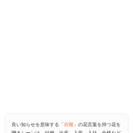
良い知らせを意味する
「吉報」
の花言葉を持つ花を
贈るシーンは、結婚、出産、入学、入社、合格など