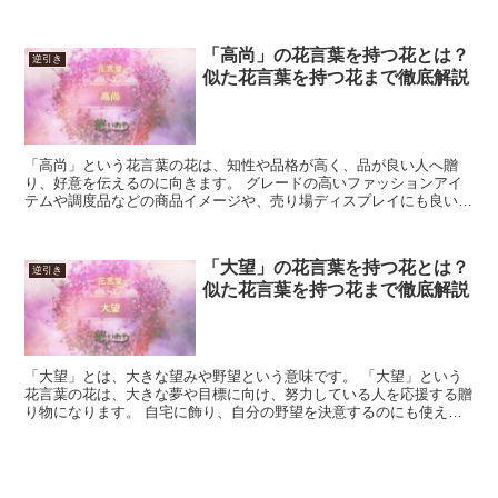
時、夫婦仲に大きなひびが入るようなトラブルが起こった時な...
「高尚」の花言葉を持つ花とは？
逆引き
似た花言葉を持つ花まで徹底解説
「高尚」という花言葉の花は、知性や品格が高く、品が良い人へ贈
り、好意を伝えるのに向きます。 グレードの高いファッションアイ
テムや調度品などの商品イメージや、売り場ディスプレイにも良いで
しょう。 「高尚」は、「お高く留まっている」という悪い意...
「大望」の花言葉を持つ花とは？
逆引き
似た花言葉を持つ花まで徹底解説
「大望」とは、大きな望みや野望という意味です。 「大望」という
花言葉の花は、大きな夢や目標に向け、努力している人を応援する贈
り物になります。 自宅に飾り、自分の野望を決意するのにも使えま
す。 実現する望みに合わせたイメージの花や、望みの実現...