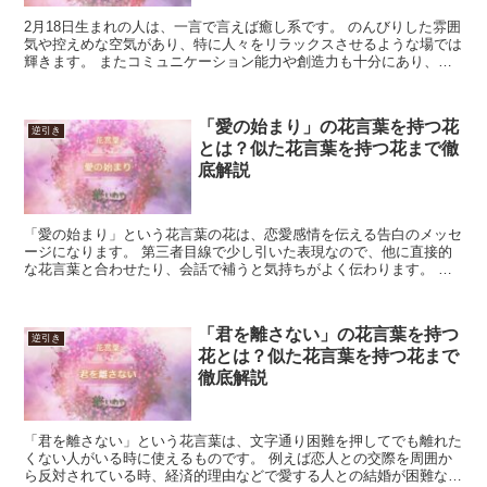
2月18日生まれの人は、一言で言えば癒し系です。 のんびりした雰囲
気や控えめな空気があり、特に人々をリラックスさせるような場では
輝きます。 またコミュニケーション能力や創造力も十分にあり、特
に作家やブロガー、音楽家などには向いています。 一...
「愛の始まり」の花言葉を持つ花
逆引き
とは？似た花言葉を持つ花まで徹
底解説
「愛の始まり」という花言葉の花は、恋愛感情を伝える告白のメッセ
ージになります。 第三者目線で少し引いた表現なので、他に直接的
な花言葉と合わせたり、会話で補うと気持ちがよく伝わります。 家
族愛などの場合、明確に始まりや終わりは意識し難いため、...
「君を離さない」の花言葉を持つ
逆引き
花とは？似た花言葉を持つ花まで
徹底解説
「君を離さない」という花言葉は、文字通り困難を押してでも離れた
くない人がいる時に使えるものです。 例えば恋人との交際を周囲か
ら反対されている時、経済的理由などで愛する人との結婚が困難な