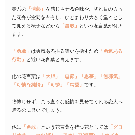
赤系の
「情熱」
を感じさせる色味や、切れ目の入っ
た花弁が空間を占有し、ひとまわり大きく堂々とし
て見える様子などから
「勇敢」
という花言葉が付き
ます。
「勇敢」
は勇気ある振る舞いを指すため
「勇気ある
行動」
と近い花言葉と言えます。
他の花言葉は
「大胆」
「忠節」
「思慕」
「無邪気」
「可憐な純情」
「可憐」
「純愛」
です。
物怖じせず、真っ直ぐな感情を見せてくれる恋人へ
贈るのに良いでしょう。
他に
「勇敢」
という花言葉を持つ花としては
「グロ