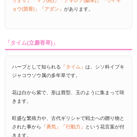
リオサ」
「マツ(松)」
「アキレア(鋸草)」
「ウイキ
ョウ(茴香)」
「アダン」
があります。
「タイム(立麝香草)」
ハーブとして知られる
「タイム」
は、シソ科イブキ
ジャコウソウ属の多年草です。
花は白から紫で、形は唇型、玉のように集まって咲
きます。
旺盛な繁殖力や、古代ギリシャで戦士への贈り物と
された事から
「勇気」
「行動力」
という花言葉が付
きます。