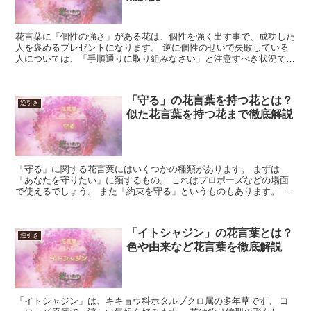
花言葉に「個性の強さ」がある花は、個性を強く出す事で、成功した
人を褒めるプレゼントになります。 逆に個性のせいで失敗している
人については、「手順通りに取り組みなさい」と注意すべき状況であ
って、花を贈るような場面ではありません。 「個性の強さ...
「守る」の花言葉を持つ花とは？
逆引き
似た花言葉を持つ花まで徹底解説
「守る」に関する花言葉にはいくつかの種類があります。 まずは
「あなたを守りたい」に類するもの。 これはプロポーズなどの場面
で使えるでしょう。 また「約束を守る」というものもあります。 こ
ちらは再会の約束や誓いなど、恋愛以外にも様々に使うこと...
「イトシャジン」の花言葉とは？
逆引き
色や由来など花言葉を徹底解説
「イトシャジン」は、キキョウ科ホタルブクロ属の多年草です。 ヨ