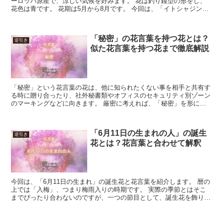
ーロッパ原産で、涼しい気候を好みます。 花は釣り鐘型の形をし、
花色は青です。 花期は5月から8月です。 今回は、「イトシャジン」
の花言葉について解説します。 「イトシャジン」の花...
「秘密」の花言葉を持つ花とは？
逆引き
似た花言葉を持つ花まで徹底解説
「秘密」という花言葉の花は、他に知られたくない事を相手と共有す
る時に贈り合ったり、社外秘書類やオフィスのセキュリティ別ゾーン
のマーキングなどに向きます。 厳密に考えれば、「秘密」を形に残
るサインにしても漏洩リスクしかなく、合理性はありません...
「6月11日の生まれの人」の誕生
逆引き
花とは？花言葉と合わせて解釈
今回は、「6月11日の生まれ」の誕生花と花言葉を紹介します。 暦の
上では「入梅」、つまり梅雨入りの時期です。 実際の季節とはそこ
までぴったり合わないのですが、一つの節目として、誕生花を飾り、
梅雨と戦う気合いを入れるのも良いでしょう。 「6月...