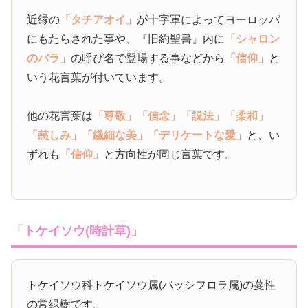
近縁の
「タチアオイ」
が十字軍によってヨーロッパ
にもたらされた事や、『旧約聖書』内に
「シャロン
のバラ」
の呼び名で登場する事などから
「信仰」
と
いう花言葉が付いています。
他の花言葉は
「尊敬」
「信念」
「説法」
「柔和」
「慈しみ」
「繊細な美」
「デリケートな愛」
と、い
ずれも
「信仰」
と方向性が同じ言葉です。
「トケイソウ(時計草)」
トケイソウ科トケイソウ属(パッシフロラ属)の蔓性
の常緑樹です。