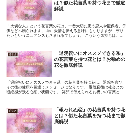
は？似た花言葉を持つ花まで徹底
解説
「大切な人」という花言葉の花は、一番大切に思う恋人や配偶者、子
供などへ贈られます。 単に愛情を伝える意味にもなりますが、守り
たいというニュアンスも含まれるでしょう。 こういう気持ちは、送
りっぱなしの一方通行では成立しません。 勝手に「大切な...
「退院祝いにオススメできる系」
逆引き
の花言葉を持つ花とは？お勧めの
花を徹底解説
「退院祝いにオススメできる系」の花言葉を持つ花は、退院を喜び、
その後の健康を気遣うメッセージになります。 退院直後は社会との
断絶感が残る心細い状態です。 笑顔で伝えられるお祝いの言葉と美
しい花は、相手を大きく元気付けるでしょう。 「退院祝い...
「報われぬ恋」の花言葉を持つ花
逆引き
とは？似た花言葉を持つ花まで徹
底解説