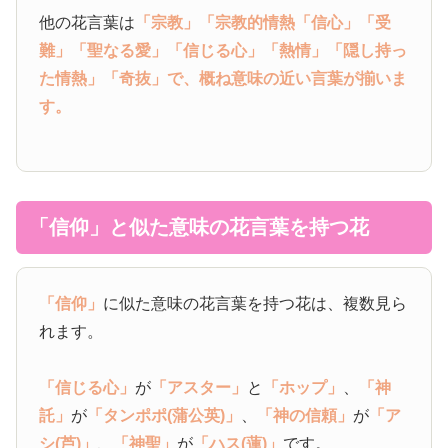
他の花言葉は
「宗教」
「宗教的情熱
「信心」
「受
難」
「聖なる愛」
「信じる心」
「熱情」
「隠し持っ
た情熱」
「奇抜」
で、概ね意味の近い言葉が揃いま
す。
「信仰」と似た意味の花言葉を持つ花
「信仰」
に似た意味の花言葉を持つ花は、複数見ら
れます。
「信じる心」
が
「アスター」
と
「ホップ」
、
「神
託」
が
「タンポポ(蒲公英)」
、
「神の信頼」
が
「ア
シ(芦)」
、
「神聖」
が
「ハス(蓮)」
です。