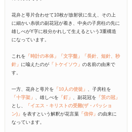
花弁と萼片合わせて10枚が放射状に生え、その上
に細かい糸状の副花冠が着き、中央の子房柱の先に
雄しべがY字に枝分かれして生えるという3重構造
になっています。
これを
「時計の本体」
「文字盤」
「長針、短針、秒
針」
に喩えたのが
「トケイソウ」
の名前の由来で
す。
一方、花弁と萼片を
「10人の使徒」
、子房柱を
「十字架」
、雄しべを
「釘」
、副花冠を
「茨の冠」
とし、
「イエス・キリストの受難(ザ・パッショ
ン)」
を表すという解釈が花言葉
「信仰」
の由来に
なっています。