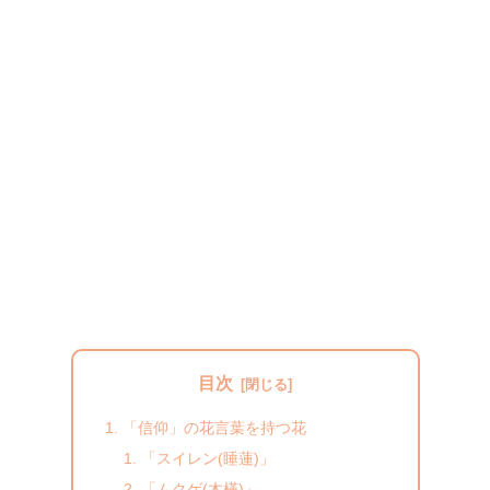
目次
「信仰」の花言葉を持つ花
「スイレン(睡蓮)」
「ムクゲ(木槿)」