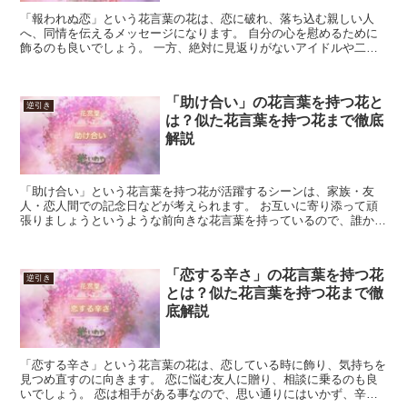
「報われぬ恋」という花言葉の花は、恋に破れ、落ち込む親しい人
へ、同情を伝えるメッセージになります。 自分の心を慰めるために
飾るのも良いでしょう。 一方、絶対に見返りがないアイドルや二次
元キャラクタなどのために、贈ったり飾ったりしても意味が合...
「助け合い」の花言葉を持つ花と
逆引き
は？似た花言葉を持つ花まで徹底
解説
「助け合い」という花言葉を持つ花が活躍するシーンは、家族・友
人・恋人間での記念日などが考えられます。 お互いに寄り添って頑
張りましょうというような前向きな花言葉を持っているので、誰かを
支えたい時や応援したい時に贈る花としてもおすすめです。 ...
「恋する辛さ」の花言葉を持つ花
逆引き
とは？似た花言葉を持つ花まで徹
底解説
「恋する辛さ」という花言葉の花は、恋している時に飾り、気持ちを
見つめ直すのに向きます。 恋に悩む友人に贈り、相談に乗るのも良
いでしょう。 恋は相手がある事なので、思い通りにはいかず、辛い