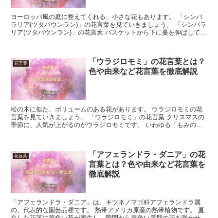
ヨーロッパ風の庭に整えてくれる、小さな花もあります。 「シンバ
ラリア(ツタバウンラン)」の花言葉を見ていきましょう。 「シンバラ
リア(ツタバウンラン)」の花言葉 バスケットから下に蔓を伸ばして増
えていく「シンバラリア(ツタバウンラン)」。 ...
「ウラジロモミ」の花言葉とは？
花言葉
色や由来など花言葉を徹底解説
松の木に似た、ボリュームのある花があります。 ウラジロモミの花
言葉を見ていきましょう。 「ウラジロモミ」の花言葉 クリスマスの
季節に、人気が上がるのがウラジロモミです。 いわゆる「もみの
木」の仲間で、十二月のシーズンになると街のあちこちでイ...
「アフェランドラ・ダニア」の花
花言葉
言葉とは？色や由来など花言葉を
徹底解説
「アフェランドラ・ダニア」は、キツネノマゴ科アフェランドラ属
の、代表的な園芸品種です。 熱帯アメリカ原産の熱帯植物です。 直
立した花茎に黄色い苞が密生し、隙間から黄色い唇型の花を咲かせま