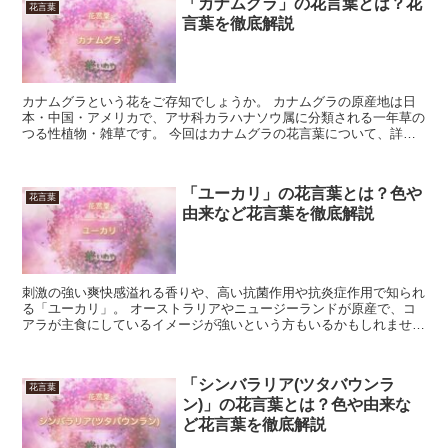
「カナムグラ」の花言葉とは？花
花言葉
言葉を徹底解説
カナムグラという花をご存知でしょうか。 カナムグラの原産地は日
本・中国・アメリカで、アサ科カラハナソウ属に分類される一年草の
つる性植物・雑草です。 今回はカナムグラの花言葉について、詳し
く見ていきましょう。 「カナムグラ」の花言葉 カナムグ...
「ユーカリ」の花言葉とは？色や
花言葉
由来など花言葉を徹底解説
刺激の強い爽快感溢れる香りや、高い抗菌作用や抗炎症作用で知られ
る「ユーカリ」。 オーストラリアやニュージーランドが原産で、コ
アラが主食にしているイメージが強いという方もいるかもしれませ
ん。 その葉ばかりが注目されがちですが、実はユニークな形...
「シンバラリア(ツタバウンラ
花言葉
ン)」の花言葉とは？色や由来な
ど花言葉を徹底解説