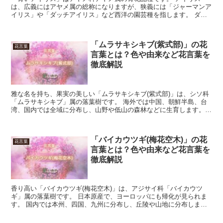
は、広義にはアヤメ属の総称になりますが、狭義には「ジャーマンア
イリス」や「ダッチアイリス」など西洋の園芸種を指します。 ダッ
チアイリスの場合、青に黄色い斑が付き、ジャーマンアイリス...
「ムラサキシキブ(紫式部)」の花
花言葉
言葉とは？色や由来など花言葉を
徹底解説
雅な名を持ち、果実の美しい「ムラサキシキブ(紫式部)」は、シソ科
「ムラサキシキブ」属の落葉樹です。 海外では中国、朝鮮半島、台
湾、国内では全域に分布し、山野や低山の森林などに生育します。
直径３ｍｍ程の淡紫色の小花がまとまって咲き、花期は６...
「バイカウツギ(梅花空木)」の花
花言葉
言葉とは？色や由来など花言葉を
徹底解説
香り高い「バイカウツギ(梅花空木)」は、アジサイ科「バイカウツ
ギ」属の落葉樹です。 日本原産で、ヨーロッパにも帰化が見られま
す。 国内では本州、四国、九州に分布し、丘陵や山地に分布しま
す。 花は白い花弁が4枚で長い雄しべを付け、花期は5月か...