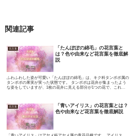
関連記事
「たんぽぽの綿毛」の花言葉と
花言葉
は？色や由来など花言葉を徹底解
説
ふわふわした姿が可愛い「たんぽぽの綿毛」は、キク科タンポポ属の
タンポポの果実が実った状態です。 タンポポは花弁が集まったよう
な姿をしていますが、1枚の花弁に見える部分が1つの花で、これが
受粉し(種類によっては単性で)1つの果実を作ります。 ...
「青いアイリス」の花言葉とは？
花言葉
色や由来など花言葉を徹底解説
「青いアイリス」はアヤメ科アヤメ属の青花品種です。 アイリス