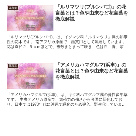
「ルリマツリ(プルンバゴ)」の花
花言葉
言葉とは？色や由来など花言葉を
徹底解説
「ルリマツリ(プルンバゴ)」は、イソマツ科「ルリマツリ」属の熱帯
性の花木です。 南アフリカ原産で、鑑賞用として流通しています。
花は直径２. ５ｃｍほどで、複数まとまって咲き、色は白、青、紫で
す。 花期は５月から１１月です。 今回は、「ルリ...
「アメリカハマグルマ(浜車)」の
花言葉
花言葉とは？色や由来など花言葉
を徹底解説
「アメリカハマグルマ(浜車)」は、キク科ハマグルマ属の蔓性多年草
です。 中央アメリカ原産で、繁殖力の強さから各国に帰化してお
り、日本では1970年代に沖縄で緑化のため導入、野生化していま
す。 熱帯から亜熱帯の森林、海岸、市街地など、場所を選...