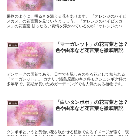
果物のように、明るさを添える花もあります。 「オレンジのハイビ
スカス」の花言葉を見ていきましょう。 「オレンジのハイビスカ
ス」の花言葉 甘ったるい表情を浮かべているのが「オレンジのハイ
ビスカス」です。 ビタミンカラーのドレスを眺めているよう...
「マーガレット」の花言葉とは？
花言葉
色や由来など花言葉を徹底解説
デンマークの国花であり、日本でも親しみのある花として知られる
「マーガレット」。 カナリア諸島原産のキク科モクシュンギク科の
多年草で、花期が長いためガーデニングでも人気のある植物です。
今回はそんな「マーガレット」の花言葉について詳しく見てい...
「白いタンポポ」の花言葉とは？
花言葉
色や由来など花言葉を徹底解説
タンポポというと黄色い花を咲かせる植物であるイメージが強く、現