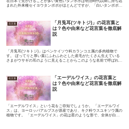
在日本で見かけることが多い黄色いタンポポは明治時代以降に持ち込
まれた外来種セイヨウタンポポがほとんどですが、「白いタンポポ」
も存在します。 「白いタンポポ」とは日本の固有種であり...
「月兎耳(ツキトジ)」の花言葉と
花言葉
は？色や由来など花言葉を徹底解
説
「月兎耳(ツキトジ)」はベンケイソウ科カランコエ属の多肉植物で
す。 ぼってりと厚い葉にふわふわとした産毛がたくさん生えている
さまがウサギの耳のように見えることからこのような名前で呼ばれて
います。 また学名がKalanchoe tomento...
「エーデルワイス」の花言葉と
花言葉
は？色や由来など花言葉を徹底解
説
「エーデルワイス」という花をご存知でしょうか。 「エーデルワイ
ス」は、ヨーロッパアルプスが原産であり、キク科ウスユキソウ属の
植物です。 「エーデルワイス」の花は星のような形で、全体が白い
毛で覆われています。 このような花姿から妖精に例えられ...