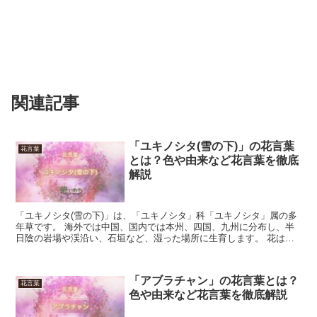
関連記事
「ユキノシタ(雪の下)」の花言葉
花言葉
とは？色や由来など花言葉を徹底
解説
「ユキノシタ(雪の下)」は、「ユキノシタ」科「ユキノシタ」属の多
年草です。 海外では中国、国内では本州、四国、九州に分布し、半
日陰の岩場や渓沿い、石垣など、湿った場所に生育します。 花は白
く５枚の花弁を持ち、下２枚が極端に長く、上３枚に濃紅...
「アブラチャン」の花言葉とは？
花言葉
色や由来など花言葉を徹底解説