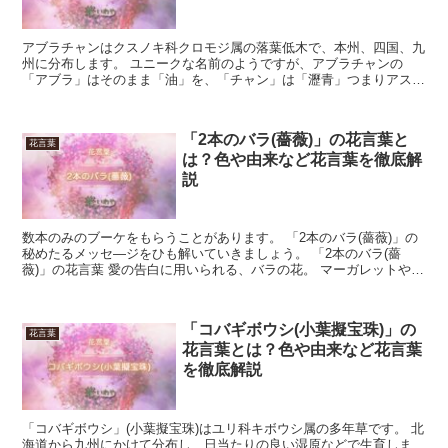
アブラチャンはクスノキ科クロモジ属の落葉低木で、本州、四国、九
州に分布します。 ユニークな名前のようですが、アブラチャンの
「アブラ」はそのまま「油」を、「チャン」は「瀝青」つまりアスフ
ァルトやコールタールのような粘り気のある油を意味します。...
「2本のバラ(薔薇)」の花言葉と
花言葉
は？色や由来など花言葉を徹底解
説
数本のみのブーケをもらうことがあります。 「2本のバラ(薔薇)」の
秘めたるメッセ―ジをひも解いていきましょう。 「2本のバラ(薔
薇)」の花言葉 愛の告白に用いられる、バラの花。 マーガレットやヒ
マワリに比べて、大人びた雰囲気をしています。 ...
「コバギボウシ(小葉擬宝珠)」の
花言葉
花言葉とは？色や由来など花言葉
を徹底解説
「コバギボウシ」(小葉擬宝珠)はユリ科キボウシ属の多年草です。 北
海道から九州にかけて分布し、日当たりの良い湿原などで生育しま