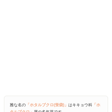
雅な名の
「ホタルブクロ(蛍袋)」
はキキョウ科
「ホ
タルブクロ」
属の多年草です。