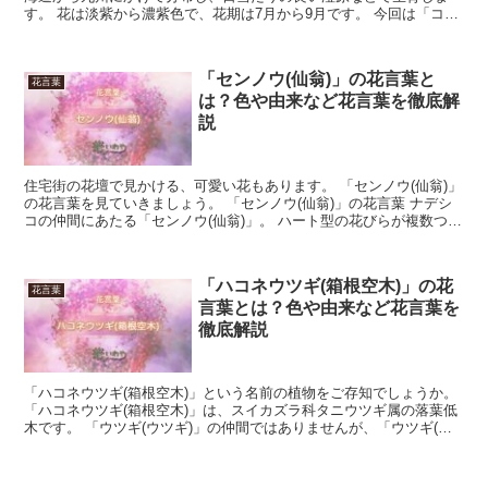
す。 花は淡紫から濃紫色で、花期は7月から9月です。 今回は「コバ
ギボウシ」の花言葉について、解説します。 「コバ...
「センノウ(仙翁)」の花言葉と
花言葉
は？色や由来など花言葉を徹底解
説
住宅街の花壇で見かける、可愛い花もあります。 「センノウ(仙翁)」
の花言葉を見ていきましょう。 「センノウ(仙翁)」の花言葉 ナデシ
コの仲間にあたる「センノウ(仙翁)」。 ハート型の花びらが複数つい
ていて、とても立体的なフォルムをしています...
「ハコネウツギ(箱根空木)」の花
花言葉
言葉とは？色や由来など花言葉を
徹底解説
「ハコネウツギ(箱根空木)」という名前の植物をご存知でしょうか。
「ハコネウツギ(箱根空木)」は、スイカズラ科タニウツギ属の落葉低
木です。 「ウツギ(ウツギ)」の仲間ではありませんが、「ウツギ(空
木)」と同じく、木の幹の中が空洞になっており...