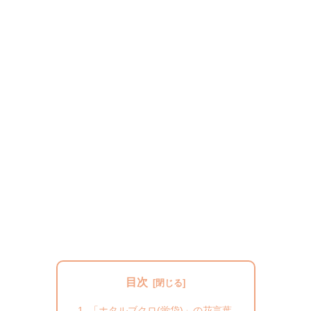
目次
「ホタルブクロ(蛍袋)」の花言葉