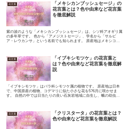
「メキシカンブッシュセージ」の
花言葉
花言葉とは？色や由来など花言葉
を徹底解説
紫の波のような「メキシカンブッシュセージ」は、シソ科アオギリ属
の多年草です。 色から「アメジストセージ」、学名から「サルビ
ア・レウカンサ」という名前でも知られます。 原産地はメキシコ、
大変丈夫で株は大きくなっていきます。 花は唇型で、花茎の...
「イブキシモツケ」の花言葉と
花言葉
は？色や由来など花言葉を徹底解
説
「イブキシモツケ」はバラ科シモツケ属の植物です。 原産地は日本
で、中国原産の植物、コデマリに似た小さな花を5?6月に咲かせま
す。 自然の中では日当たりの良い石灰岩地域に自生し、蛾の幼虫の
食草にもなっています。 今回はこの「イブキシモツケ」の...
「クリスタータ」の花言葉とは？
花言葉
色や由来など花言葉を徹底解説