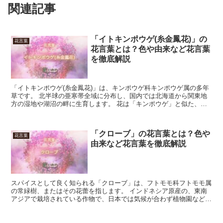
関連記事
「イトキンポウゲ(糸金鳳花)」の
花言葉
花言葉とは？色や由来など花言葉
を徹底解説
「イトキンポウゲ(糸金鳳花)」は、キンポウゲ科キンポウゲ属の多年
草です。 北半球の亜寒帯全域に分布し、国内では北海道から関東地
方の湿地や湖沼の畔に生育します。 花は「キンポウゲ」と似た、光
沢のある黄色い花弁を5枚付け、花期は7月から9月です...
「クローブ」の花言葉とは？色や
花言葉
由来など花言葉を徹底解説
スパイスとして良く知られる「クローブ」は、フトモモ科フトモモ属
の常緑樹、またはその花蕾を指します。 インドネシア原産の、東南
アジアで栽培されている作物で、日本では気候が合わず植物園などで
しか見られません。 加工品が日本に伝わった時代は古く、...