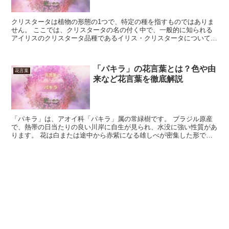
クリスタータは植物の形態の1つで、特定の種を指すものではありま
せん。 ここでは、クリスタータの名の付く中で、一般的に知られる
アイリスのクリスタータ品種であるイリス・クリスタータについて採
り上げます。 イリス・クリスタータの花言葉について見て...
「パキラ」の花言葉とは？色や由
花言葉
来など花言葉を徹底解説
「パキラ」は、アオイ科「パキラ」属の常緑樹です。 ブラジル原産
で、熱帯の日当たりの良い川岸に自生が見られ、水没に強い性質があ
ります。 花は白または途中から赤紫になる雄しべが密集した形です
が、滅多に咲きません。 咲くのは種子から育てた株で、挿...