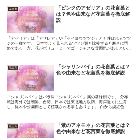
「ピンクのアゼリア」の花言葉と
花言葉
は？色や由来など花言葉を徹底解
説
「アゼリア」は「アザレア」や「セイヨウツツジ」とも呼ばれるツツ
ジの一種です。 日本でよく見られるツツジ類と比較すると寒さに弱
めである一方、花がボリューミーでゴージャスな雰囲気があるという
特徴があります。 花のカラーバリエーションはレッド、ピ...
「シャリンバイ」の花言葉とは？
花言葉
色や由来など花言葉を徹底解説
「シャリンバイ」はバラ科「シャリンバイ」属の常緑樹です。 分布
域は海外では朝鮮、台湾、日本では東北地方以南、海岸近くに生育
し、庭木や公園樹として植栽される事もあります。 白から淡紅色の
花を4月から6月に咲かせ、果期は10月から11月です。 ...
「紫のアネモネ」の花言葉とは？
花言葉
色や由来など花言葉を徹底解説