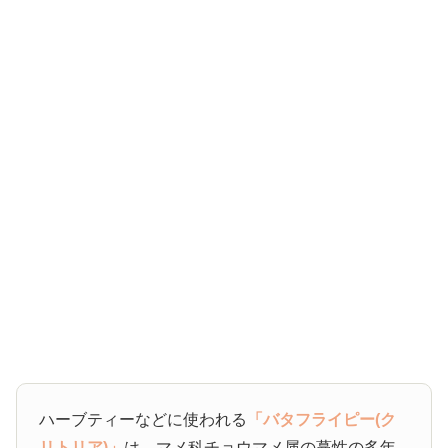
ハーブティーなどに使われる
「バタフライピー(ク
リトリア)」
は、マメ科チョウマメ属の蔓性の多年