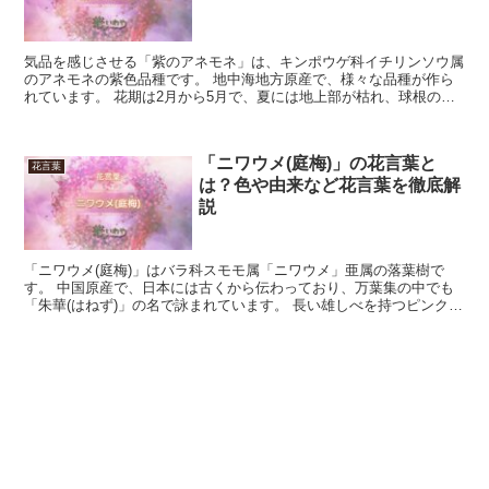
気品を感じさせる「紫のアネモネ」は、キンポウゲ科イチリンソウ属
のアネモネの紫色品種です。 地中海地方原産で、様々な品種が作ら
れています。 花期は2月から5月で、夏には地上部が枯れ、球根のま
ま秋を待つ宿根草です。 今回は、「紫のアネモネ」の花...
「ニワウメ(庭梅)」の花言葉と
花言葉
は？色や由来など花言葉を徹底解
説
「ニワウメ(庭梅)」はバラ科スモモ属「ニワウメ」亜属の落葉樹で
す。 中国原産で、日本には古くから伝わっており、万葉集の中でも
「朱華(はねず)」の名で詠まれています。 長い雄しべを持つピンクま
たは白の花を多数咲かせ、花期は3月から4月です。 ...