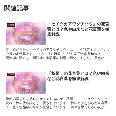
関連記事
「セイタカアワダチソウ」の花言
花言葉
葉とは？色や由来など花言葉を徹
底解説
立ち姿が立派な「セイタカアワダチソウ」は、キク科アキノキリンソ
ウ属の多年草です。 北アメリカ原産で、切り花用の鑑賞植物として
明治期に渡来し、昭和期に進駐軍の影響で帰化しました。 黄色い花
を多数咲かせ、花期は10月から11月です。 今回は、「...
「秋菊」の花言葉とは？色や由来
花言葉
など花言葉を徹底解説
季節の深まりを感じさせてくれるのが「秋菊」。 「シュウキク」と
読み、秋の代名詞として愛されています。 秋のキクをあらわす言葉
で、色々な品種のものが登場しています。 風車を思わせる小花か
ら、ダイナミックに咲く大輪の花まで、姿形も彩り豊かです。...