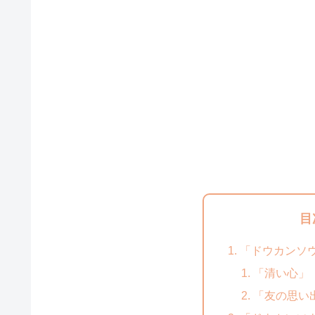
目
「ドウカンソウ
「清い心」
「友の思い