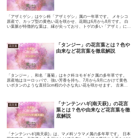
「アザミゲシ」はケシ科「アザミゲシ」属の一年草です。 メキシコ
原産で、カップ型の黄色い花を咲かせ、花期は6月から8月です。 白
い葉脈が特徴的な葉は、縁が尖っており、トゲの多い「アザミ」に喩
えられています。 今回は、「アザミゲシ」の花言葉につ...
「タンジー」の花言葉とは？色や
花言葉
由来など花言葉を徹底解説
「タンジー」、和名「蓬菊」はキク科ヨモギギク属の多年草です。
原産地はヨーロッパで、強い芳香を持ち、7月から9月にかけて黄色
いボタンのような直径1cm程の小さな丸い花を咲かせます。 古来は
内服薬や料理の香りづけとして用いられていましたが、現...
「ナンテンハギ(南天萩)」の花言
花言葉
葉とは？色や由来など花言葉を徹
底解説
「ナンテンハギ(南天萩)」は、マメ科ソラマメ属の多年草です。 日本