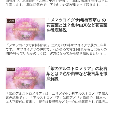
固有種で、北海道から九州にかけて分布し、山地の草地や土手などに
生育します。 花は紅紫色で、下を向いた花が集まって咲きます。 花
期は6月から10月です。 今回は、「ナンテンハギ...
「メマツヨイグサ(雌待宵草)」の
花言葉
花言葉とは？色や由来など花言葉
を徹底解説
「メマツヨイグサ(雌待宵草)」はアカバナ科マツヨイグサ属の二年草
です。 マツヨイグサの仲間で、花がまるで宵(日暮れからしばらくの
間)を待っていたかのように、夕方になってから咲き始めるという特
徴があります。 また「メマツヨイグサ(雌待宵草)」...
「紫のアルストロメリア」の花言
花言葉
葉とは？色や由来など花言葉を徹
底解説
「紫のアルストロメリア」は、ユリズイセン科アルストロメリア属の
紫色品種です。 「アルストロメリア」は南アメリカ原産で、日本へ
は大正時代に渡来し、現在は長野県などを中心に鑑賞用として栽培さ
れています。 花は花弁6枚で、そのうち2枚にしばしば縞...