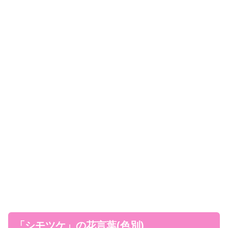
「シモツケ」の花言葉(色別)