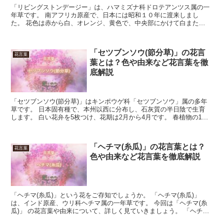
「リビングストンデージー」は、ハマミズナ科ドロテアンツス属の一
年草です。 南アフリカ原産で、日本には昭和１０年に渡来しまし
た。 花色は赤から白、オレンジ、黄色で、中央部にかけて白または
黄色にグラデーションがかかります。 花期は３月から５月で...
「セツブンソウ(節分草)」の花言
花言葉
葉とは？色や由来など花言葉を徹
底解説
「セツブンソウ(節分草)」はキンポウゲ科「セツブンソウ」属の多年
草です。 日本固有種で、本州以西に分布し、石灰質の半日陰で生育
します。 白い花弁を5枚つけ、花期は2月から4月です。 春植物の1つ
で、地上部は晩春には枯れます。 今回は、「セツ...
「ヘチマ(糸瓜)」の花言葉とは？
花言葉
色や由来など花言葉を徹底解説
「ヘチマ(糸瓜)」という花をご存知でしょうか。 「ヘチマ(糸瓜)」
は、インド原産、ウリ科ヘチマ属の一年草です。 今回は「ヘチマ(糸
瓜)」 の花言葉や由来について、詳しく見ていきましょう。 「ヘチマ
(糸瓜)」の花言葉 大きな黄色い花と緑色の果...