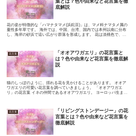
葉とは？色や由来など花言葉を徹
底解説
花の姿が特徴的な「ハマナタマメ(浜鉈豆)」は、マメ科ナマタメ属の
蔓性多年草です。 海外では、中国、台湾、国内では本州以南に分布
し、海岸の砂浜で這い広がり群落を形成します。 花は淡桃色で、花
期は6月から8月です。 果実は、長さ10cm程の莢に...
「オオアワガエリ」の花言葉と
花言葉
は？色や由来など花言葉を徹底解
説
猫のしっぽのように、揺れる花を見かけることがあります。 オオア
ワガエリの可愛い花言葉を調べていきましょう。 「オオアワガエ
リ」の花言葉 イネの仲間であるオオアワガエリ。 ヨーロッパ生まれ
の花で、ほうき状の花を咲かせます。 モフモフの姿がどこ...
「リビングストンデージー」の花
花言葉
言葉とは？色や由来など花言葉を
徹底解説