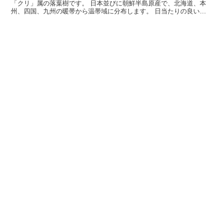
「クリ」属の落葉樹です。 日本並びに朝鮮半島原産で、北海道、本
州、四国、九州の暖帯から温帯域に分布します。 日当たりの良い山
地や丘陵に自生し、栽培も行われています。 6月にクリー...