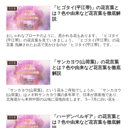
「ヒゴタイ(平江帯)」の花言葉と
花言葉
は？色や由来など花言葉を徹底解
説
おしゃれなブローチのように、惹かれる花もあります。 「ヒゴタイ
(平江帯)」の花言葉を見ていきましょう。 「ヒゴタイ(平江帯)」の花
言葉 洗練されたお店で見かけるのが「ヒゴタイ(平江帯)」です。 自
然に生えたものとは思えないくらい、デザイン性...
「サンカヨウ(山荷葉)」の花言葉
花言葉
とは？色や由来など花言葉を徹底
解説
「サンカヨウ(山荷葉)」という花をご存知でしょうか。 「サンカヨウ
(山荷葉)」はメギ科サンカヨウ属の多年草で、日本が原産地であり、
北海道から本州中部の山地に湿地自生します。 5～7月に白い花を咲
かせ、中央に切れ込みがあるギザギザした大きな葉...
「ハーデンベルギア」の花言葉と
花言葉
は？色や由来など花言葉を徹底解
説