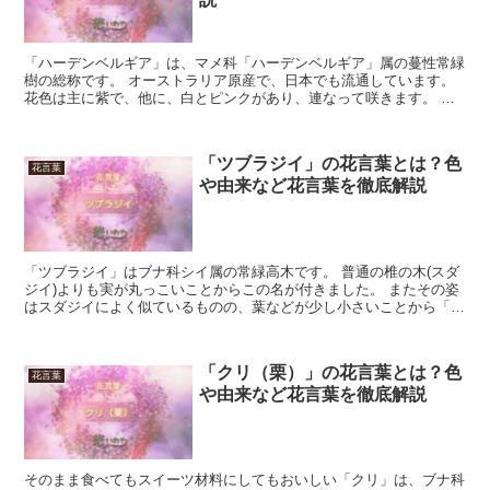
「ハーデンベルギア」は、マメ科「ハーデンベルギア」属の蔓性常緑
樹の総称です。 オーストラリア原産で、日本でも流通しています。
花色は主に紫で、他に、白とピンクがあり、連なって咲きます。 花
期は、3月から5月です。 今回は、「ハーデンベルギア...
「ツブラジイ」の花言葉とは？色
花言葉
や由来など花言葉を徹底解説
「ツブラジイ」はブナ科シイ属の常緑高木です。 普通の椎の木(スダ
ジイ)よりも実が丸っこいことからこの名が付きました。 またその姿
はスダジイによく似ているものの、葉などが少し小さいことから「コ
ジイ(小椎)」と呼ばれることもあります。 開花期は...
「クリ（栗）」の花言葉とは？色
花言葉
や由来など花言葉を徹底解説
そのまま食べてもスイーツ材料にしてもおいしい「クリ」は、ブナ科