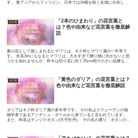
す。 東アジアからフィリピン、日本では沖縄を除く全域に分布し、
山野に自生する他、栽培も行われます。 花期は7月...
「2本のひまわり」の花言葉と
花言葉
は？色や由来など花言葉を徹底解
説
夏の花として親しまれるヒマワリは、キク科ヒマワリ属の一年草で
す。 全高3mにもなるヒマワリは、大きすぎて贈り物に向かないと思
うかも知れませんが、昨今は切り花に向く25cm程の小さい品種も作
られ、使いやすくなっています。 ヒマワリを花束などに...
「黄色のダリア」の花言葉とは？
花言葉
色や由来など花言葉を徹底解説
ダリアはキク科ダリア属の多年草です。 その名はスウェーデンの植
物学者であるアンデシュ・ダールから来ていると言われています。
また、和名はテンジクボタン(天竺牡丹)。 その名の通り、ボタンの花
とは雰囲気が少し似ています。 その美しさゆえ、ダリ...