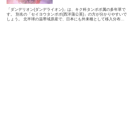
「ダンデリオン(ダンデライオン)」は、キク科タンポポ属の多年草で
す。 別名の「セイヨウタンポポ(西洋蒲公英)」の方が分かりやすいで
しょう。 北半球の温帯域原産で、日本にも外来種として移入分布し
ています。 花は黄色い花弁(舌状花)だけで構成さ...