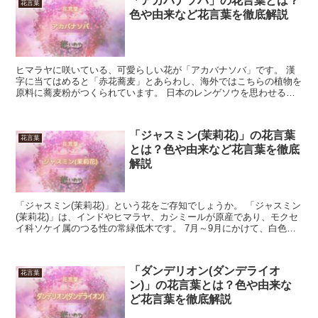
「アカバナソバ」の花言葉とは？
花言葉
色や由来など花言葉を徹底解説
ヒマラヤに咲いている、可愛らしい花が「アカバナソバ」です。 漢
字に当てはめると「赤花蕎麦」とあらわし、海外ではこちらの植物を
原料に蕎麦粉がつくられています。 日本のレンゲソウを思わせる愛
らしい雰囲気をしている「アカバナソバ」の、色別の花言葉...
「ジャスミン(茉莉花)」の花言葉
花言葉
とは？色や由来など花言葉を徹底
解説
「ジャスミン(茉莉花)」という花をご存知でしょうか。 「ジャスミン
(茉莉花)」は、インドやヒマラヤ、カシミールが原産であり、モクセ
イ科ソケイ属のつる性の常緑低木です。 7月～9月にかけて、白色や
淡い黄色などの花を咲かせます。 「香りの王様」...
「ダンデリオン(ダンデライオ
花言葉
ン)」の花言葉とは？色や由来な
ど花言葉を徹底解説