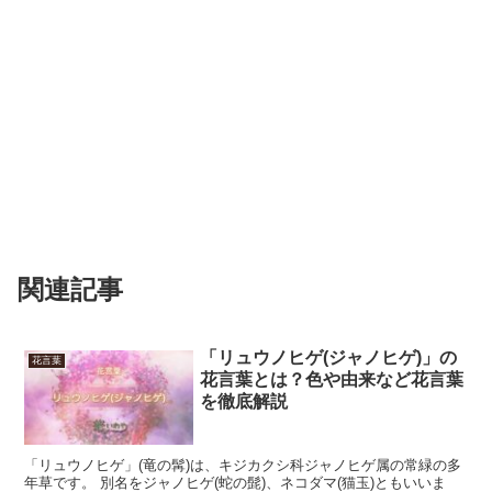
関連記事
「リュウノヒゲ(ジャノヒゲ)」の
花言葉
花言葉とは？色や由来など花言葉
を徹底解説
「リュウノヒゲ」(竜の髯)は、キジカクシ科ジャノヒゲ属の常緑の多
年草です。 別名をジャノヒゲ(蛇の髭)、ネコダマ(猫玉)ともいいま