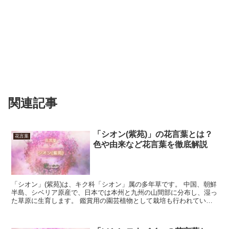
関連記事
「シオン(紫苑)」の花言葉とは？
花言葉
色や由来など花言葉を徹底解説
「シオン」(紫苑)は、キク科「シオン」属の多年草です。 中国、朝鮮
半島、シベリア原産で、日本では本州と九州の山間部に分布し、湿っ
た草原に生育します。 鑑賞用の園芸植物として栽培も行われていま
す。 花は紫を始め複数の色があり、花期は8月から1...