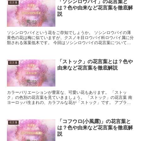
「ソシンロウバイ」の花言葉と
花言葉
は？色や由来など花言葉を徹底解
説
ソシンロウバイという花をご存知でしょうか。 ソシンロウバイの薄
黄色の花は梅に似ていますが、クスノキ目ロウバイ科ロウバイ属に分
類される落葉低木です。 今回はソシンロウバイの花言葉について、
詳しく見ていきましょう。 「ソシンロウバイ」の花言葉 ...
「ストック」の花言葉とは？色や
花言葉
由来など花言葉を徹底解説
カラーバリエーションが豊富な、可愛い花もあります。 「ストッ
ク」の色別の花言葉を見ていきましょう。 「ストック」の花言葉 南
ヨーロッパ生まれの、カラフルな花が「ストック」です。 アブラナ
の仲間に属していて、パステル調の淡い色彩をしています。...
「コフウロ(小風露)」の花言葉と
花言葉
は？色や由来など花言葉を徹底解
説