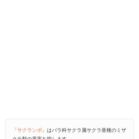
「サクランボ」
はバラ科サクラ属サクラ亜種のミザ
クラ類の果実を指します。