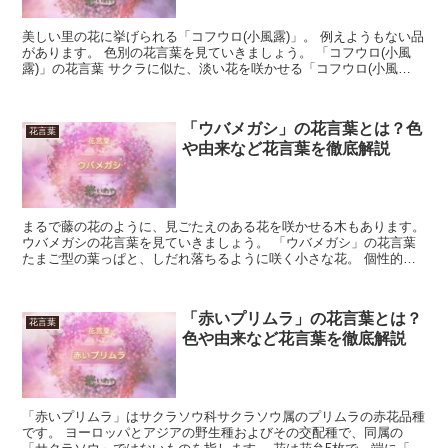
美しい里の花に挙げられる「コフウロ(小風露)」。 例えようもない品
があります。 色別の花言葉を見ていきましょう。 「コフウロ(小風
露)」の花言葉 サクラに似た、淡い花を咲かせる「コフウロ(小風
露)」。 うっすらと筋がはいった葉と花は、凝った...
「ウバメガシ」の花言葉とは？色
花言葉
や由来など花言葉を徹底解説
まるで藤の花のように、見ごたえのある花を咲かせる木もあります。
ウバメガシの花言葉を見ていきましょう。 「ウバメガシ」の花言葉
たまご型の葉っぱと、しだれ落ちるように咲く小さな花。 個性的な
風合いで知られるのがウバメガシです。 ツヤのある葉...
「赤いプリムラ」の花言葉とは？
花言葉
色や由来など花言葉を徹底解説
「赤いプリムラ」はサクラソウ科サクラソウ属のプリムラの赤花品種
です。 ヨーロッパとアジアの野生種およびその交配種で、同属の