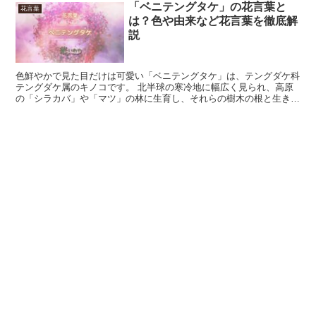
「ベニテングタケ」の花言葉と
花言葉
は？色や由来など花言葉を徹底解
説
色鮮やかで見た目だけは可愛い「ベニテングタケ」は、テングダケ科
テングダケ属のキノコです。 北半球の寒冷地に幅広く見られ、高原
の「シラカバ」や「マツ」の林に生育し、それらの樹木の根と生きる
菌根菌です。 キノコのため花は咲かず、胞子で広がります...