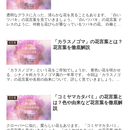
透明なグラスに入った、清らかな花を見ることもあります。 「白い
ツバキ」の花言葉を見ていきましょう。 「白いツバキ」の花言葉 ド
レスのように、何枚も花びらが重なっているツバキの花。 白椿と呼
ばれていて、白い花びらとゴールド色の花弁がまるで刺繍...
「カラスノゴマ」の花言葉とは？
花言葉
花言葉を徹底解説
「カラスノゴマ」という花をご存知でしょうか。 黄色い花を咲かせ
る、シナノキ科カラスノゴマ属の一年草です。 今回は「カラスノゴ
マ」の花言葉や名前の由来について、詳しく見ていきましょう。
「カラスノゴマ」の花言葉 「カラスノゴマ」の花言葉は、2...
「コミヤマカタバミ」の花言葉と
花言葉
は？色や由来など花言葉を徹底解
説
クローバーに似た、愛らしい花もあります。 「コミヤマカタバミ」