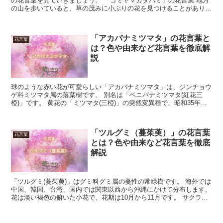
の花言葉を見ていきましょう。 「コミヤマカタバミ」の花言葉 地方
の山を歩いていると、草の茂みに小ぶりの花を見つけることがありま
す。 カタバミの仲間にはいり、ヨーロッパなどの涼しい...
「アカバナミツマタ」の花言葉と
花言葉
は？色や由来など花言葉を徹底解
説
球のような赤い花が可愛らしい「アカバナミツマタ」は、ジンチョウ
ゲ科ミツマタ属の落葉樹です。 別名は「ベニバナミツマタ(紅花三
椏)」です。 黄花の「ミツマタ(三椏)」の突然変異種で、昭和35年に
愛媛県で発見されました。 赤い小花が放射状に集ま...
「ツルグミ（蔓茱萸）」の花言葉
花言葉
とは？色や由来など花言葉を徹底
解説
「ツルグミ(蔓茱萸)」はグミ科グミ属の蔓性の常緑樹です。 海外では
中国、韓国、台湾、国内では関東以西から沖縄にかけて分布します。
花は淡い褐色の俯いた小花で、花期は10月から11月です。 サクラン
ボに似た果実(偽果)は翌年の4月から6月頃赤...