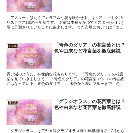
「アスター」は丸くてカラフルな花を咲かせる、キク科エゾギク(カ
リステフス)属の一年草です。 名前は本種がかつてアスター(シオン)
属に分類されていたことに由来します。 また市場においては「エゾ
ギク」と表記されることも多いです。 こちらの名前は...
「青色のダリア」の花言葉とは？
花言葉
色や由来など花言葉を徹底解説
青い湖のように、神秘的な花もあります。 「青色のダリア」の花言
葉を見ていきましょう。 「青色のダリア」の花言葉 バレエの作品名
にもなっている「青色のダリア」。 水色から濃いブルーまで、色々
なトーンの花が出回っています。 青みがかった花が好き...
「グラジオラス」の花言葉とは？
花言葉
色や由来など花言葉を徹底解説
「グラジオラス」はアヤメ科グラジオラス属の球根植物で、7月から