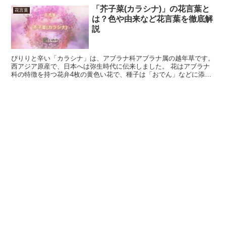
「芥子菜(カラシナ)」の花言葉と
花言葉
は？色や由来など花言葉を徹底解
説
ぴりりと辛い「カラシナ」は、アブラナ科アブラナ属の越年草です。
西アジア原産で、日本へは弥生時代に伝来しました。 花はアブラナ
科の特徴を持つ花弁4枚の黄色い花で、種子は「おでん」などに添え
る「和芥子」の材料になります。 今回は、「カラシナ」...