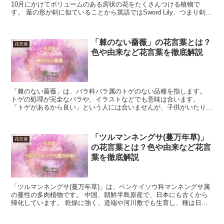
10月にかけてボリュームのある房状の花をたくさんつける植物で
す。 葉の形が剣に似ていることから英語ではSword Lily、つまり剣の
ユリと呼ばれます。 お花屋さんでは年中通じて...
「棘のない薔薇」の花言葉とは？
花言葉
色や由来など花言葉を徹底解説
「棘のない薔薇」は、バラ科バラ属のトゲのない品種を指します。
トゲの処理が完全なバラや、イラストなどでも意味は合います。
「トゲがあるから良い」という人には合いませんが、子供がいたり、
ディスプレイで多数利用する時などは便利です。 今回は、「...
「ツルマンネングサ(蔓万年草)」
花言葉
の花言葉とは？色や由来など花言
葉を徹底解説
「ツルマンネングサ(蔓万年草)」は、ベンケイソウ科マンネングサ属
の蔓性の多肉植物です。 中国、朝鮮半島原産で、日本にも古くから
帰化しています。 乾燥に強く、道端や河川敷でも生育し、種は日本
では通常作りませんが、栄養繁殖で容易に広がります。 ...