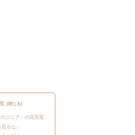
次
ジのジニア」の花言葉
を怠るな」