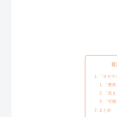
目
「オヤマ
「整然
「気ま
「可憐
まとめ