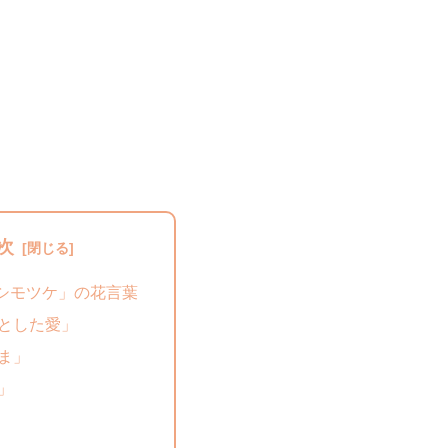
次
シモツケ」の花言葉
とした愛」
ま」
」