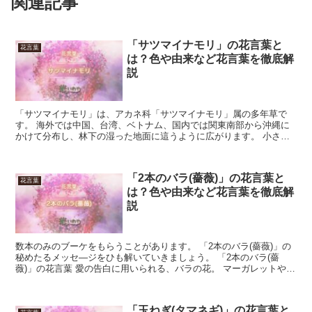
関連記事
「サツマイナモリ」の花言葉と
花言葉
は？色や由来など花言葉を徹底解
説
「サツマイナモリ」は、アカネ科「サツマイナモリ」属の多年草で
す。 海外では中国、台湾、ベトナム、国内では関東南部から沖縄に
かけて分布し、林下の湿った地面に這うように広がります。 小さく
白いラッパや漏斗のような花をつけ、花期は11月から5月で...
「2本のバラ(薔薇)」の花言葉と
花言葉
は？色や由来など花言葉を徹底解
説
数本のみのブーケをもらうことがあります。 「2本のバラ(薔薇)」の
秘めたるメッセ―ジをひも解いていきましょう。 「2本のバラ(薔
薇)」の花言葉 愛の告白に用いられる、バラの花。 マーガレットやヒ
マワリに比べて、大人びた雰囲気をしています。 ...
「玉ねぎ(タマネギ)」の花言葉と