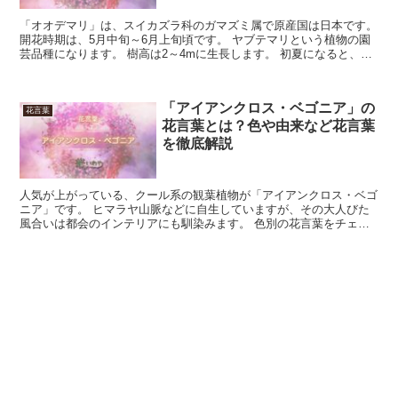
「オオデマリ」は、スイカズラ科のガマズミ属で原産国は日本です。
開花時期は、5月中旬～6月上旬頃です。 ヤブテマリという植物の園
芸品種になります。 樹高は2～4mに生長します。 初夏になると、白
やピンク、緑などの色の小さな花が、ボールのよう...
「アイアンクロス・ベゴニア」の
花言葉
花言葉とは？色や由来など花言葉
を徹底解説
人気が上がっている、クール系の観葉植物が「アイアンクロス・ベゴ
ニア」です。 ヒマラヤ山脈などに自生していますが、その大人びた
風合いは都会のインテリアにも馴染みます。 色別の花言葉をチェッ
クして、グリーンのある生活を楽しんでみましょう。 「ア...