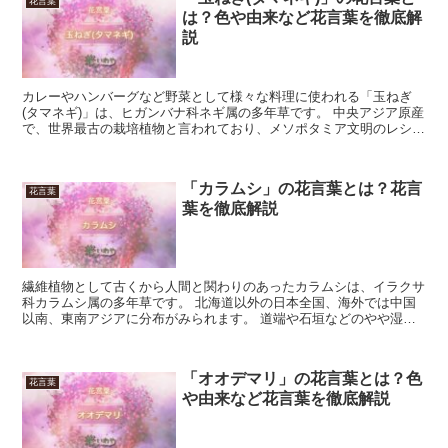
花言葉
は？色や由来など花言葉を徹底解
説
カレーやハンバーグなど野菜として様々な料理に使われる「玉ねぎ
(タマネギ)」は、ヒガンバナ科ネギ属の多年草です。 中央アジア原産
で、世界最古の栽培植物と言われており、メソポタミア文明のレシピ
に記述があります。 野菜として栽培される時は、蕾は咲...
「カラムシ」の花言葉とは？花言
花言葉
葉を徹底解説
繊維植物として古くから人間と関わりのあったカラムシは、イラクサ
科カラムシ属の多年草です。 北海道以外の日本全国、海外では中国
以南、東南アジアに分布がみられます。 道端や石垣などのやや湿っ
た土壌を好み、地下茎を伸ばして群落を形成します。 花期...
「オオデマリ」の花言葉とは？色
花言葉
や由来など花言葉を徹底解説