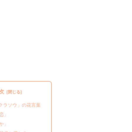
次
クラソウ」の花言葉
恋」
か」