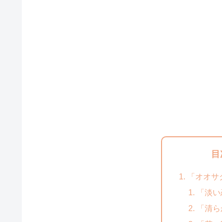
目
「オオサ
「淡い
「清ら