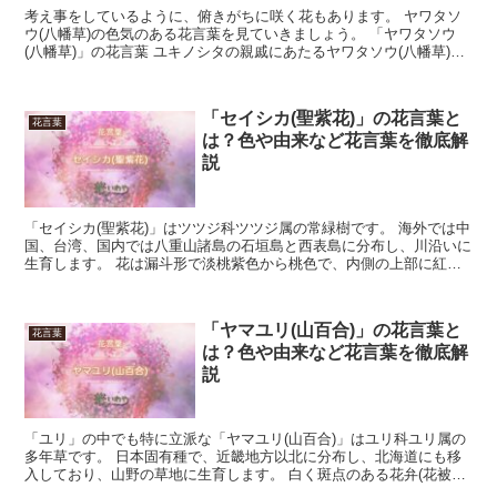
考え事をしているように、俯きがちに咲く花もあります。 ヤワタソ
ウ(八幡草)の色気のある花言葉を見ていきましょう。 「ヤワタソウ
(八幡草)」の花言葉 ユキノシタの親戚にあたるヤワタソウ(八幡草)。
三つ葉の葉っぱと、切り込みがはいった優雅な花...
「セイシカ(聖紫花)」の花言葉と
花言葉
は？色や由来など花言葉を徹底解
説
「セイシカ(聖紫花)」はツツジ科ツツジ属の常緑樹です。 海外では中
国、台湾、国内では八重山諸島の石垣島と西表島に分布し、川沿いに
生育します。 花は漏斗形で淡桃紫色から桃色で、内側の上部に紅紫
色の斑点があります。 花期は、３月から４月です。 ...
「ヤマユリ(山百合)」の花言葉と
花言葉
は？色や由来など花言葉を徹底解
説
「ユリ」の中でも特に立派な「ヤマユリ(山百合)」はユリ科ユリ属の
多年草です。 日本固有種で、近畿地方以北に分布し、北海道にも移
入しており、山野の草地に生育します。 白く斑点のある花弁(花被片)
６枚の花を横向きに咲かせ、花の直径は１８ｃｍと大...