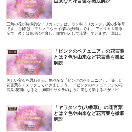
由来など花言葉を徹底解説
三角の花が特徴的な「リカステ」は、ラン科「リカステ」属の多年草
です。 別名は「モリノヨウセイ(森の妖精)」です。 アメリカ大陸原
産で、多くは高地に生育し、鑑賞用として流通しています。 花は
白、赤、ピンク、黄色、緑、複色などで、３枚の発達した...
「ピンクのペチュニア」の花言葉
花言葉
とは？色や由来など花言葉を徹底
解説
美しい宝石を思わせる、艶やかな「ピンクのペチュニア」。 優しい
花言葉をチェックしていきましょう。 「ピンクのペチュニア」の花
言葉 花期になると、満開のサクラのように美しく染まるのが「ピン
クのペチュニア」です。 とても優しい色合いをしているの...
「ヤワタソウ(八幡草)」の花言葉
花言葉
とは？色や由来など花言葉を徹底
解説