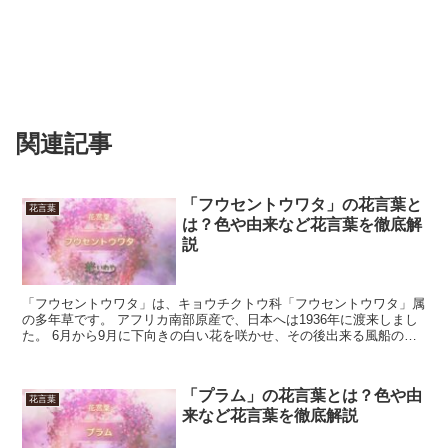
関連記事
「フウセントウワタ」の花言葉と
花言葉
は？色や由来など花言葉を徹底解
説
「フウセントウワタ」は、キョウチクトウ科「フウセントウワタ」属
の多年草です。 アフリカ南部原産で、日本へは1936年に渡来しまし
た。 6月から9月に下向きの白い花を咲かせ、その後出来る風船のよ
うな果実は、割れると冠毛がついた種子が飛散します...
「プラム」の花言葉とは？色や由
花言葉
来など花言葉を徹底解説