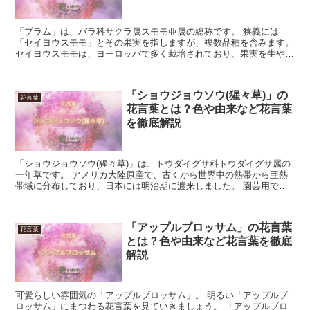
「プラム」は、バラ科サクラ属スモモ亜属の総称です。 狭義には
「セイヨウスモモ」とその果実を指しますが、複数品種を含みます。
セイヨウスモモは、ヨーロッパで多く栽培されており、果実を生やド
ライフルーツとして利用します。 主に生食するものを「プ...
「ショウジョウソウ(猩々草)」の
花言葉
花言葉とは？色や由来など花言葉
を徹底解説
「ショウジョウソウ(猩々草)」は、トウダイグサ科トウダイグサ属の
一年草です。 アメリカ大陸原産で、古くから世界中の熱帯から亜熱
帯域に分布しており、日本には明治期に渡来しました。 園芸用でし
たが、逸出して奄美大島、大東諸島、琉球諸島、小笠原諸...
「アップルブロッサム」の花言葉
花言葉
とは？色や由来など花言葉を徹底
解説
可愛らしい雰囲気の「アップルブロッサム」。 明るい「アップルブ
ロッサム」にまつわる花言葉を見ていきましょう。 「アップルブロ