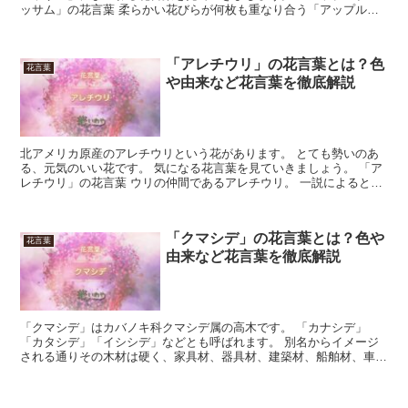
ッサム」の花言葉 柔らかい花びらが何枚も重なり合う「アップルブ
ロッサム」。 バラの花園を訪れたかのような、甘い気持ち...
「アレチウリ」の花言葉とは？色
花言葉
や由来など花言葉を徹底解説
北アメリカ原産のアレチウリという花があります。 とても勢いのあ
る、元気のいい花です。 気になる花言葉を見ていきましょう。 「ア
レチウリ」の花言葉 ウリの仲間であるアレチウリ。 一説によると
「荒れた土地に生えるウリ」から、この名前が付いたとい...
「クマシデ」の花言葉とは？色や
花言葉
由来など花言葉を徹底解説
「クマシデ」はカバノキ科クマシデ属の高木です。 「カナシデ」
「カタシデ」「イシシデ」などとも呼ばれます。 別名からイメージ
される通りその木材は硬く、家具材、器具材、建築材、船舶材、車輌
材などに用いられてきました。 また「クマシデ」の花や実は...