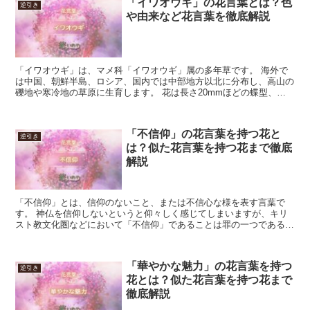
「イワオウギ」の花言葉とは？色
逆引き
や由来など花言葉を徹底解説
「イワオウギ」は、マメ科「イワオウギ」属の多年草です。 海外で
は中国、朝鮮半島、ロシア、国内では中部地方以北に分布し、高山の
礫地や寒冷地の草原に生育します。 花は長さ20mmほどの蝶型、茎
に連なって咲き、花色は白からクリーム色で、花期は7月...
「不信仰」の花言葉を持つ花と
逆引き
は？似た花言葉を持つ花まで徹底
解説
「不信仰」とは、信仰のないこと、または不信心な様を表す言葉で
す。 神仏を信仰しないというと仰々しく感じてしまいますが、キリ
スト教文化圏などにおいて「不信仰」であることは罪の一つであると
みなされることがあります。 今回は「不信仰」の花言葉を持...
「華やかな魅力」の花言葉を持つ
逆引き
花とは？似た花言葉を持つ花まで
徹底解説