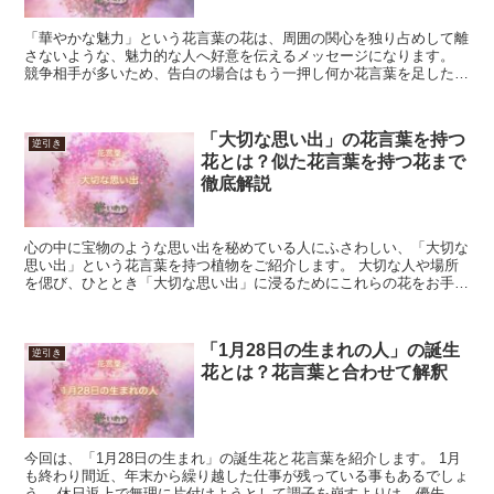
「華やかな魅力」という花言葉の花は、周囲の関心を独り占めして離
さないような、魅力的な人へ好意を伝えるメッセージになります。
競争相手が多いため、告白の場合はもう一押し何か花言葉を足した方
が良いでしょう。 また、自分の目標として飾るのにも向き...
「大切な思い出」の花言葉を持つ
逆引き
花とは？似た花言葉を持つ花まで
徹底解説
心の中に宝物のような思い出を秘めている人にふさわしい、「大切な
思い出」という花言葉を持つ植物をご紹介します。 大切な人や場所
を偲び、ひととき「大切な思い出」に浸るためにこれらの花をお手元
に置いてみてはいかがでしょうか。 「大切な思い出」の花...
「1月28日の生まれの人」の誕生
逆引き
花とは？花言葉と合わせて解釈
今回は、「1月28日の生まれ」の誕生花と花言葉を紹介します。 1月
も終わり間近、年末から繰り越した仕事が残っている事もあるでしょ
う。 休日返上で無理に片付けようとして調子を崩すよりは、優先順