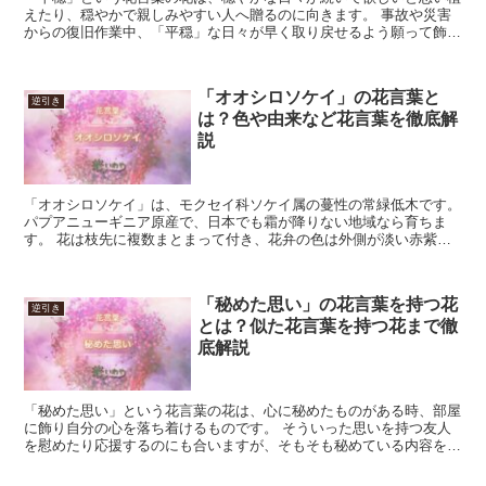
えたり、穏やかで親しみやすい人へ贈るのに向きます。 事故や災害
からの復旧作業中、「平穏」な日々が早く取り戻せるよう願って飾る
のも良いでしょう。 その時の気持ちや相手に応じた花を選...
「オオシロソケイ」の花言葉と
逆引き
は？色や由来など花言葉を徹底解
説
「オオシロソケイ」は、モクセイ科ソケイ属の蔓性の常緑低木です。
パプアニューギニア原産で、日本でも霜が降りない地域なら育ちま
す。 花は枝先に複数まとまって付き、花弁の色は外側が淡い赤紫
色、内側が白で、9から11裂します。 夜に開花し芳香があ...
「秘めた思い」の花言葉を持つ花
逆引き
とは？似た花言葉を持つ花まで徹
底解説
「秘めた思い」という花言葉の花は、心に秘めたものがある時、部屋
に飾り自分の心を落ち着けるものです。 そういった思いを持つ友人
を慰めたり応援するのにも合いますが、そもそも秘めている内容を教
えて貰える程度に仲良くないといけません。 比喩的なもの...