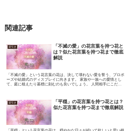
関連記事
「不滅の愛」の花言葉を持つ花と
逆引き
は？似た花言葉を持つ花まで徹底
解説
「不滅の愛」という花言葉の花は、決して壊れない愛を誓う、プロポ
ーズや結婚式のディスプレイに向きます。 家族や一族への愛情とし
て、庭に植えたり墓標に刻むのも良いでしょう。 人間相手にこだわ
らず、一生の趣味の道具入れに、画像を付けても意味が合い...
「平穏」の花言葉を持つ花とは？
逆引き
似た花言葉を持つ花まで徹底解説
「平穏」という花言葉の花は、穏やかな日々が続いて欲しいと思い植